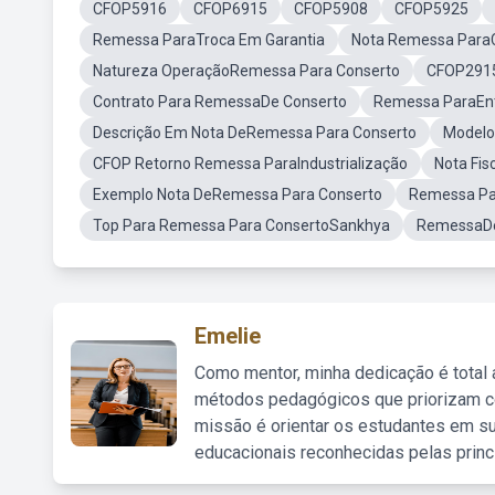
CFOP5916
CFOP6915
CFOP5908
CFOP5925
Remessa ParaTroca Em Garantia
Nota Remessa Para
Natureza OperaçãoRemessa Para Conserto
CFOP291
Contrato Para RemessaDe Conserto
Remessa ParaEnt
Descrição Em Nota DeRemessa Para Conserto
Modelo
CFOP Retorno Remessa ParaIndustrialização
Nota Fi
Exemplo Nota DeRemessa Para Conserto
Remessa Pa
Top Para Remessa Para ConsertoSankhya
RemessaDe
Emelie
Como mentor, minha dedicação é total
métodos pedagógicos que priorizam co
missão é orientar os estudantes em su
educacionais reconhecidas pelas princ