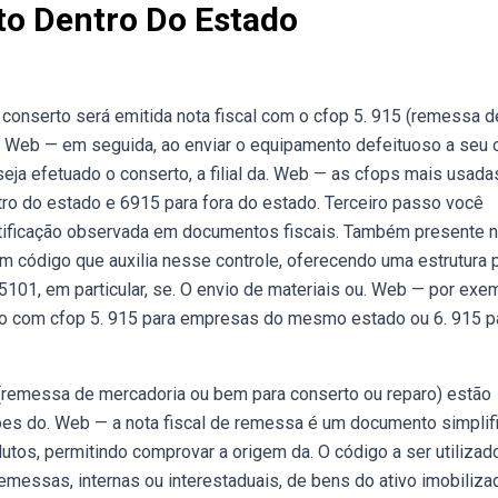
o Dentro Do Estado
onserto será emitida nota fiscal com o cfop 5. 915 (remessa d
. Web — em seguida, ao enviar o equipamento defeituoso a seu 
eja efetuado o conserto, a filial da. Web — as cfops mais usad
ro do estado e 6915 para fora do estado. Terceiro passo você
ntificação observada em documentos fiscais. Também presente 
um código que auxilia nesse controle, oferecendo uma estrutura 
 5101, em particular, se. O envio de materiais ou. Web — por exe
rto com cfop 5. 915 para empresas do mesmo estado ou 6. 915 p
(remessa de mercadoria ou bem para conserto ou reparo) estão
ções do. Web — a nota fiscal de remessa é um documento simplif
utos, permitindo comprovar a origem da. O código a ser utilizado
messas, internas ou interestaduais, de bens do ativo imobiliza