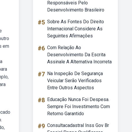
Responsáveis Pelo
Desenvolvimento Brasileiro
#5
Sobre As Fontes Do Direito
Internacional Considere As
e
Seguintes Afirmações
outro
as em
#6
Com Relação Ao
Desenvolvimento Da Escrita
na
Assinale A Alternativa Incorreta
para
#7
Na Inspeção De Segurança
mplo,
Veicular Serão Verificados
ara
Entre Outros Aspectos
#8
Educação Nunca Foi Despesa.
Sempre Foi Investimento Com
icado
Retorno Garantido
.
#9
Consultacadastral Inss Gov Br
do,