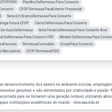
CFOP5909
Planilha DeRemessa Para Conserto
Concerto
CFOP Remessa ParaExterior Presencial
5
Nota Em BrancoRemessa Para Conserto
rega Futura CFOP
Carta DeRemessa Para Conserto
 De Guia DeRemessa
Nota Fiscal DeRemessa Para Conserto Acer
scal DeRemessa Para Conserto PDF
Modelo DeRemessa Para Comse
raFaccoes
RemessaComodato
EnviarPara Conserto
 Mercadoria
CFOP Remessa5924
 ao desenvolvimento dos alunos no ambiente escolar, empregan
nexões genuínas e são alimentados por criatividade e paixão. 
a jornada para se tornarem uma geração notável, utilizando abo
ipais instituições acadêmicas do mundo - dsw.aau.edu.et.