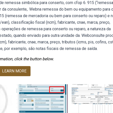
l de remessa simbólica para conserto, com cfop 6. 915 (“remess
or da consulente,. Webna remessa do bem ou equipamento para 
15 (remessa de mercadoria ou bem para conserto ou reparo) e 
an), classificação fiscal (ncm), fabricante, cnae, marca, preço,
nas operações de remessa para conserto ou reparo, a natureza da
o estado, quando enviado para outra unidade da. Webconsulte pro
m), fabricante, cnae, marca, preço, tributos (icms, pis, cofins, cst
e, por exemplo, são notas fiscais de remessa de saída.
mation, click the button below.
LEARN MORE