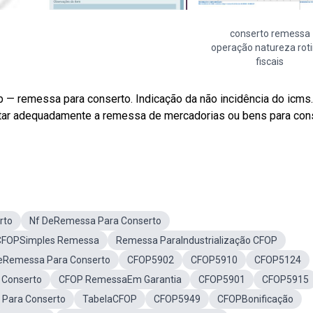
conserto remessa
operação natureza rot
fiscais
 — remessa para conserto. Indicação da não incidência do icms.
tar adequadamente a remessa de mercadorias ou bens para con
rto
Nf DeRemessa Para Conserto
CFOPSimples Remessa
Remessa ParaIndustrialização CFOP
eRemessa Para Conserto
CFOP5902
CFOP5910
CFOP5124
 Conserto
CFOP RemessaEm Garantia
CFOP5901
CFOP5915
 Para Conserto
TabelaCFOP
CFOP5949
CFOPBonificação