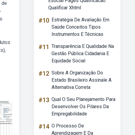
Esocial Pages Qualificacao
a de
Qualificar Xhtml
o
no
#10
Estratégia De Avaliação Em
Saúde Conceitos Tipos
Instrumentos E Técnicas
dutos
#11
Transparência E Qualidade Na
s),
Gestão Pública Cidadania E
Equidade Social
#12
Sobre A Organização Do
Estado Brasileiro Assinale A
Alternativa Correta
#13
Qual O Seu Planejamento Para
Desenvolver Os Pilares Da
Empregabilidade
#14
O Processo De
Aprendizagem E Da