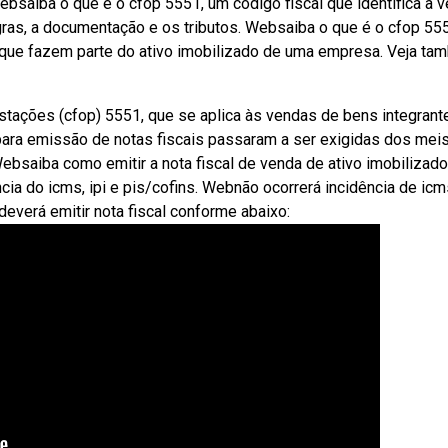
bsaiba o que é o cfop 5551, um código fiscal que identifica a 
gras, a documentação e os tributos. Websaiba o que é o cfop 55
 que fazem parte do ativo imobilizado de uma empresa. Veja t
stações (cfop) 5551, que se aplica às vendas de bens integrant
para emissão de notas fiscais passaram a ser exigidas dos mei
ebsaiba como emitir a nota fiscal de venda de ativo imobilizad
ia do icms, ipi e pis/cofins. Webnão ocorrerá incidência de ic
deverá emitir nota fiscal conforme abaixo: