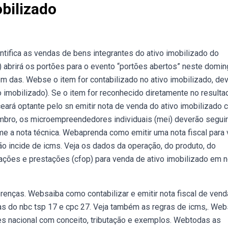
bilizado
ntifica as vendas de bens integrantes do ativo imobilizado do
 abrirá os portões para o evento “portões abertos” neste domi
lém das. Webse o item for contabilizado no ativo imobilizado, de
 imobilizado). Se o item for reconhecido diretamente no resultad
ará optante pelo sn emitir nota de venda do ativo imobilizado
mbro, os microempreendedores individuais (mei) deverão seguir
me a nota técnica. Webaprenda como emitir uma nota fiscal para
ão incide de icms. Veja os dados da operação, do produto, do
rações e prestações (cfop) para venda de ativo imobilizado em n
renças. Websaiba como contabilizar e emitir nota fiscal de vend
s do nbc tsp 17 e cpc 27. Veja também as regras de icms,. Web
es nacional com conceito, tributação e exemplos. Webtodas as