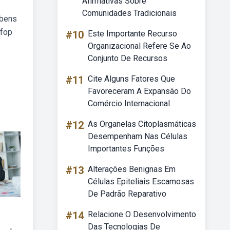
Afirmativas Sobre
Comunidades Tradicionais
 bens
cfop
#10
Este Importante Recurso
Organizacional Refere Se Ao
Conjunto De Recursos
#11
Cite Alguns Fatores Que
Favoreceram A Expansão Do
Comércio Internacional
#12
As Organelas Citoplasmáticas
Desempenham Nas Células
Importantes Funções
#13
Alterações Benignas Em
Células Epiteliais Escamosas
De Padrão Reparativo
#14
Relacione O Desenvolvimento
Das Tecnologias De