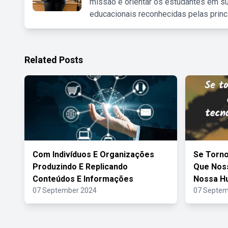
missão é orientar os estudantes em su
educacionais reconhecidas pelas princ
Related Posts
Com Indivíduos E Organizações
Se Torn
Produzindo E Replicando
Que Nos
Conteúdos E Informações
Nossa H
07 September 2024
07 Septem