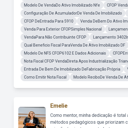
Modelo De VendaDo Ativo Imobilizado Nfe
CFOP Venda
Configuração De AcumuladorDe Venda De Imobilizado
CFOP DeEntrada Para 5910
Venda DeBem Do Ativo Im
Venda Para Exterior CFOPSimples Nacional
Lançamento
VendaPara Não Contribuinte CFOP
Lançamento 3402Im
Qual Beneficio Fiscal ParaVenda De Ativo Imobilizado DF
Modelo De NFS CFOP6102 E Dados Adicionais
CFOPEnt
Nota Fiscal CFOP VendaDireta Apos Industrialização Trian
Entrada De Bem De Imobilizado DeFabricação Própria
Como Emitir Nota Fiscal
Modelo ReciboDe Venda De Ati
Emelie
Como mentor, minha dedicação é total
métodos pedagógicos que priorizam co