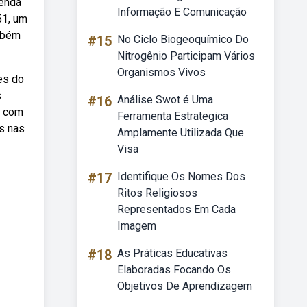
venda
Informação E Comunicação
51, um
ambém
#15
No Ciclo Biogeoquímico Do
Nitrogênio Participam Vários
Organismos Vivos
es do
s
#16
Análise Swot é Uma
o com
Ferramenta Estrategica
ms nas
Amplamente Utilizada Que
Visa
#17
Identifique Os Nomes Dos
Ritos Religiosos
Representados Em Cada
Imagem
#18
As Práticas Educativas
Elaboradas Focando Os
Objetivos De Aprendizagem