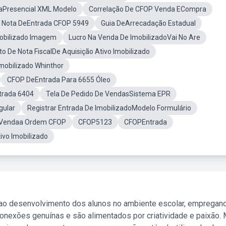
Presencial XML Modelo
Correlação De CFOP Venda ECompra
Nota DeEntrada CFOP 5949
Guia DeArrecadação Estadual
obilizado Imagem
Lucro Na Venda De ImobilizadoVai No Are
 De Nota FiscalDe Aquisição Ativo Imobilizado
obilizado Whinthor
CFOP DeEntrada Para 6655 Óleo
rada 6404
Tela De Pedido De VendasSistema EPR
gular
Registrar Entrada De ImobilizadoModelo Formulário
Vendaa Ordem CFOP
CFOP5123
CFOPEntrada
vo Imobilizado
 ao desenvolvimento dos alunos no ambiente escolar, empregan
nexões genuínas e são alimentados por criatividade e paixão. 