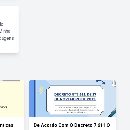
do
Minha
rdagens
nticas
De Acordo Com O Decreto 7.611 O