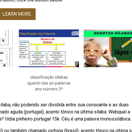
LEARN MORE
classificação sílabas
quanto das ao palavras
ano número 3º
sílaba, não podendo ser dividida entre sua consoante e as duas
ado aguda (portugal), acento tônico na última sílaba. Webqual a
? Ilídia pinheiro portugal 15k. Céu é uma palavra monossilábica.
) ou também chamado oxítona (brasil), acento tônico na última sí