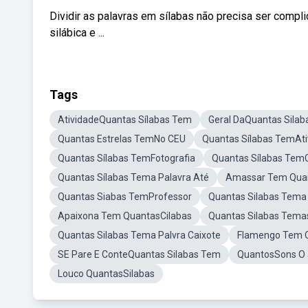
Dividir as palavras em sílabas não precisa ser compli
silábica e ...
Tags
AtividadeQuantas Sílabas Tem
Geral DaQuantas Sila
Quantas Estrelas TemNo CEU
Quantas Sílabas TemAti
Quantas Sílabas TemFotografia
Quantas Sílabas Tem
Quantas Sílabas Tema Palavra Até
Amassar Tem Quan
Quantas Siabas TemProfessor
Quantas Silabas Tema 
Apaixona Tem QuantasCilabas
Quantas Silabas Tema
Quantas Silabas Tema Palvra Caixote
Flamengo Tem Q
SE Pare E ConteQuantas Silabas Tem
QuantosSons O
Louco QuantasSilabas