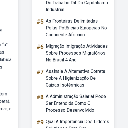
Do Trabalho Dit Do Capitalismo
Industrial
#5
As Fronteiras Delimitadas
Pelas Potências Europeias No
ta
Continente Africano
 “u”
#6
Migração Imigração Atividades
bas
Sobre Processos Migratórios
lábica
No Brasil 4 Ano
os
#7
Assinale A Alternativa Correta
Sobre A Higienização De
Caixas Isotérmicas
 tem
#8
A Administração Salarial Pode
beta).
Ser Entendida Como O
mar, e
Processo Desenvolvido
#9
Qual A Importância Dos Líderes