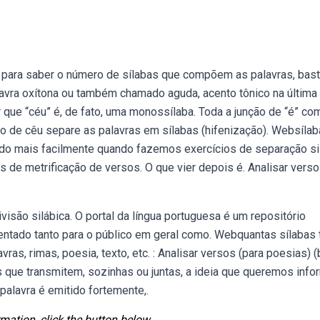
para saber o número de sílabas que compõem as palavras, bas
alavra oxítona ou também chamado aguda, acento tônico na última
ue “céu” é, de fato, uma monossílaba. Toda a junção de “é” com
co de cêu separe as palavras em sílabas (hifenização). Websíla
do mais facilmente quando fazemos exercícios de separação si
 de metrificação de versos. O que vier depois é. Analisar vers
ivisão silábica. O portal da língua portuguesa é um repositório
ientado tanto para o público em geral como. Webquantas sílabas
ras, rimas, poesia, texto, etc. : Analisar versos (para poesias) (
que transmitem, sozinhas ou juntas, a ideia que queremos infor
alavra é emitido fortemente,.
mation, click the button below.