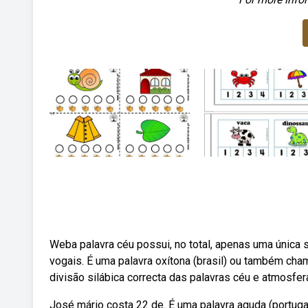
Weba palavra céu possui, no total, apenas uma única 
vogais. É uma palavra oxítona (brasil) ou também cham
divisão silábica correcta das palavras céu e atmosfera
José mário costa 22 de. É uma palavra aguda (portugal