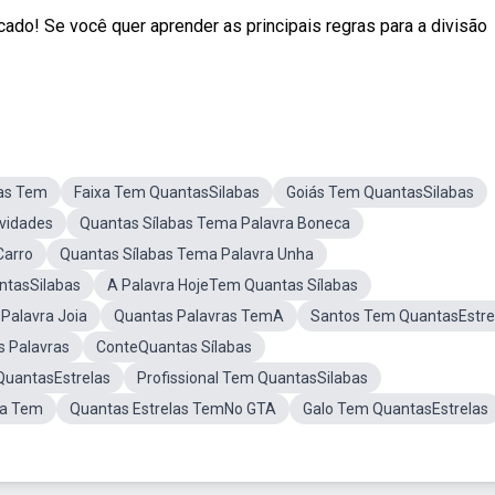
cado! Se você quer aprender as principais regras para a divisão
bas Tem
Faixa Tem QuantasSilabas
Goiás Tem QuantasSilabas
vidades
Quantas Sílabas Tema Palavra Boneca
Carro
Quantas Sílabas Tema Palavra Unha
tasSilabas
A Palavra HojeTem Quantas Sílabas
Palavra Joia
Quantas Palavras TemA
Santos Tem QuantasEstre
s Palavras
ConteQuantas Sílabas
uantasEstrelas
Profissional Tem QuantasSilabas
 a Tem
Quantas Estrelas TemNo GTA
Galo Tem QuantasEstrelas