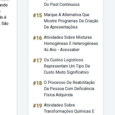
Do Past Continuous
cando
o
#15
Marque A Alternativa Que
do é
Mostre Programas De Criação
. São
De Apresentações.
#16
Atividades Sobre Misturas
Homogêneas E Heterogêneas
4o Ano - Acessaber
#17
Os Custos Logisticos
Representam Um Tipo De
Custo Muito Significativo
#18
O Processo De Reabilitação
Da Pessoa Com Deficiência
Física Adquirida
#19
Atividades Sobre
Transformações Químicas E