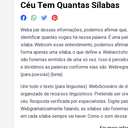
Céu Tem Quantas Sílabas
Weba par dessas informações, podemos afirmar que, 
identificar quantas vogais há nessa palavra. É uma p
sílaba. Webcom esse entendimento, podemos afirmar q
forma apenas uma sílaba, o que define a. Webacrósti
são fonemas emitidos de uma só vez. Isso é percebi
e dividimos as palavras conforme elas são. Webregras
(para poesias) (beta).
Unir todo o texto (para linguistas). Webdicionário de d
organizado de recursos linguísticos. Pretende ser or
céu. Resposta verificada por especialistas. Digite palav
Webgramaticalmente falando, as sílabas são fonemas 
em cada sílaba sempre vai haver. Como o som dessa p
For more infor