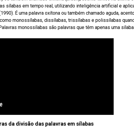
sílabas em tempo real, utilizando inteligência artificial e apli
a (1990). É uma palavra oxítona ou também chamado aguda, acent
s como monossílabas, dissílabas, trissílabas e polissílabas quan
. Palavras monossílabas são palavras que têm apenas uma sílaba
ras da divisão das palavras em sílabas