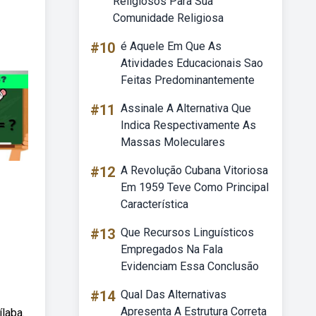
Religiosos Para Sua
Comunidade Religiosa
#10
é Aquele Em Que As
Atividades Educacionais Sao
Feitas Predominantemente
#11
Assinale A Alternativa Que
Indica Respectivamente As
Massas Moleculares
#12
A Revolução Cubana Vitoriosa
Em 1959 Teve Como Principal
Característica
#13
Que Recursos Linguísticos
Empregados Na Fala
Evidenciam Essa Conclusão
#14
Qual Das Alternativas
Apresenta A Estrutura Correta
laba.