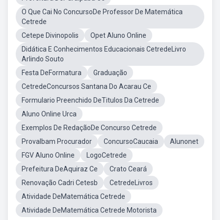
O Que Cai No ConcursoDe Professor De Matemática
Cetrede
Cetepe Divinopolis
Opet Aluno Online
Didática E Conhecimentos Educacionais CetredeLivro
Arlindo Souto
Festa DeFormatura
Graduação
CetredeConcursos Santana Do Acarau Ce
Formulario Preenchido DeTitulos Da Cetrede
Aluno Online Urca
Exemplos De RedaçãoDe Concurso Cetrede
ProvaIbam Procurador
ConcursoCaucaia
Alunonet
FGV Aluno Online
LogoCetrede
Prefeitura DeAquiraz Ce
Crato Ceará
Renovação Cadri Cetesb
CetredeLivros
Atividade DeMatemática Cetrede
Atividade DeMatemática Cetrede Motorista