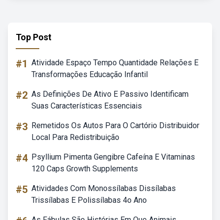
Top Post
#1
Atividade Espaço Tempo Quantidade Relações E
Transformações Educação Infantil
#2
As Definições De Ativo E Passivo Identificam
Suas Características Essenciais
#3
Remetidos Os Autos Para O Cartório Distribuidor
Local Para Redistribuição
#4
Psyllium Pimenta Gengibre Cafeína E Vitaminas
120 Caps Growth Supplements
#5
Atividades Com Monossílabas Dissílabas
Trissílabas E Polissílabas 4o Ano
As Fábulas São Histórias Em Que Animais