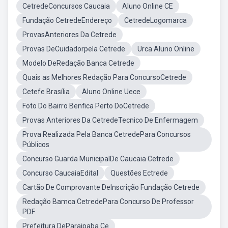
CetredeConcursos Caucaia
Aluno Online CE
Fundação CetredeEndereço
CetredeLogomarca
ProvasAnteriores Da Cetrede
Provas DeCuidadorpela Cetrede
Urca Aluno Online
Modelo DeRedação Banca Cetrede
Quais as Melhores Redação Para ConcursoCetrede
Cetefe Brasília
Aluno Online Uece
Foto Do Bairro Benfica Perto DoCetrede
Provas Anteriores Da CetredeTecnico De Enfermagem
Prova Realizada Pela Banca CetredePara Concursos
Públicos
Concurso Guarda MunicipalDe Caucaia Cetrede
Concurso CaucaiaEdital
Questões Ectrede
Cartão De Comprovante DeInscrição Fundação Cetrede
Redação Bamca CetredePara Concurso De Professor
PDF
Prefeitura DeParaipaba Ce