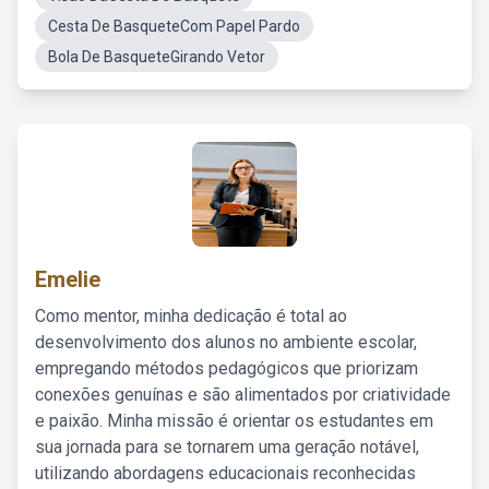
Cesta De BasqueteCom Papel Pardo
Bola De BasqueteGirando Vetor
Emelie
Como mentor, minha dedicação é total ao
desenvolvimento dos alunos no ambiente escolar,
empregando métodos pedagógicos que priorizam
conexões genuínas e são alimentados por criatividade
e paixão. Minha missão é orientar os estudantes em
sua jornada para se tornarem uma geração notável,
utilizando abordagens educacionais reconhecidas