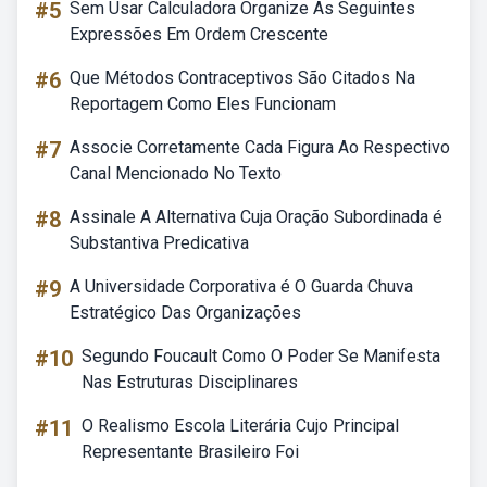
#5
Sem Usar Calculadora Organize As Seguintes
Expressões Em Ordem Crescente
#6
Que Métodos Contraceptivos São Citados Na
Reportagem Como Eles Funcionam
#7
Associe Corretamente Cada Figura Ao Respectivo
Canal Mencionado No Texto
#8
Assinale A Alternativa Cuja Oração Subordinada é
Substantiva Predicativa
#9
A Universidade Corporativa é O Guarda Chuva
Estratégico Das Organizações
#10
Segundo Foucault Como O Poder Se Manifesta
Nas Estruturas Disciplinares
#11
O Realismo Escola Literária Cujo Principal
Representante Brasileiro Foi