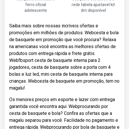
ferro oficial
rede tabela ajustavel kit
adolescente
dm disponível
Saiba mais sobre nossas incríveis ofertas e
promoções em milhões de produtos. Webcesta e bola
de basquete em promoção que você procura? Relaxa
na americanas você encontra as melhores ofertas de
produtos com entrega rápida e frete grátis.
Webfbsport cesta de basquete interna para 2
jogadores, cesta de basquete sobre a porta com 4
bolas e luz led, mini cesta de basquete interna para
crianças. Webcesta de basquete em promoção, tem no
magalu!
Os menores preços em esporte e lazer com entrega
garantida você encontra aqui. Webprocurando por
cesta de basquete e bola? Confira as ofertas que a
magalu separou para você. Facilidade no pagamento e
entrega rápida. Webprocurando por bola de basquete e