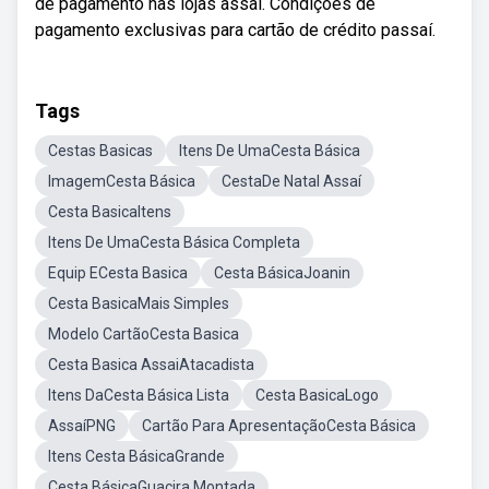
de pagamento nas lojas assaí. Condições de
pagamento exclusivas para cartão de crédito passaí.
Tags
Cestas Basicas
Itens De UmaCesta Básica
ImagemCesta Básica
CestaDe Natal Assaí
Cesta BasicaItens
Itens De UmaCesta Básica Completa
Equip ECesta Basica
Cesta BásicaJoanin
Cesta BasicaMais Simples
Modelo CartãoCesta Basica
Cesta Basica AssaiAtacadista
Itens DaCesta Básica Lista
Cesta BasicaLogo
AssaíPNG
Cartão Para ApresentaçãoCesta Básica
Itens Cesta BásicaGrande
Cesta BásicaGuacira Montada