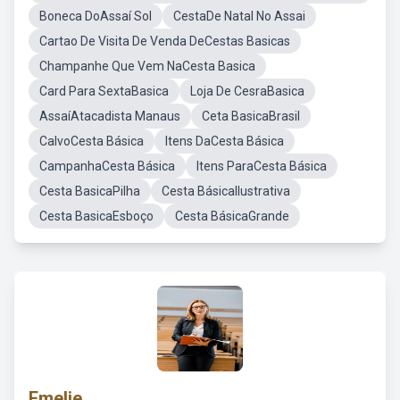
Boneca DoAssaí Sol
CestaDe Natal No Assai
Cartao De Visita De Venda DeCestas Basicas
Champanhe Que Vem NaCesta Basica
Card Para SextaBasica
Loja De CesraBasica
AssaíAtacadista Manaus
Ceta BasicaBrasil
CalvoCesta Básica
Itens DaCesta Básica
CampanhaCesta Básica
Itens ParaCesta Básica
Cesta BasicaPilha
Cesta BásicaIlustrativa
Cesta BasicaEsboço
Cesta BásicaGrande
Emelie