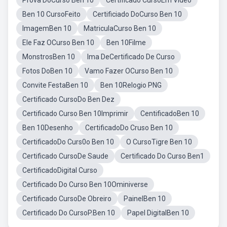
Prova DoCurso Ben 10
Certificado CursoEm Vídeo
Ben 10 CursoFeito
Certificiado DoCurso Ben 10
ImagemBen 10
MatriculaCurso Ben 10
Ele Faz OCurso Ben 10
Ben 10Filme
MonstrosBen 10
Ima DeCertificado De Curso
Fotos DoBen 10
Vamo Fazer OCurso Ben 10
Convite FestaBen 10
Ben 10Relogio PNG
Certificado CursoDo Ben Dez
Certificado Curso Ben 10Imprimir
CentificadoBen 10
Ben 10Desenho
CertificadoDo Cruso Ben 10
CertificadoDo Curs0o Ben 10
O CursoTigre Ben 10
Certificado CursoDe Saude
Certificado Do Curso Ben1
CertificadoDigital Curso
Certificado Do Curso Ben 10Ominiverse
Certificado CursoDe Obreiro
PainelBen 10
Certificado Do CursoP.Ben 10
Papel DigitalBen 10