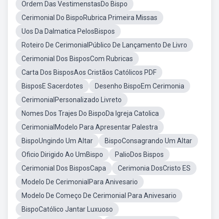
Ordem Das VestimenstasDo Bispo
Cerimonial Do BispoRubrica Primeira Missas
Uos Da Dalmatica PelosBispos
Roteiro De CerimonialPúblico De Lançamento De Livro
Cerimonial Dos BisposCom Rubricas
Carta Dos BisposAos Cristãos Católicos PDF
BisposE Sacerdotes
Desenho BispoEm Cerimonia
CerimonialPersonalizado Livreto
Nomes Dos Trajes Do BispoDa Igreja Catolica
CerimonialModelo Para Apresentar Palestra
BispoUngindo Um Altar
BispoConsagrando Um Altar
Oficio Dirigido Ao UmBispo
PalioDos Bispos
Cerimonial Dos BisposCapa
Cerimonia DosCristo ES
Modelo De CerimonialPara Anivesario
Modelo De Começo De Cerimonial Para Anivesario
BispoCatólico Jantar Luxuoso