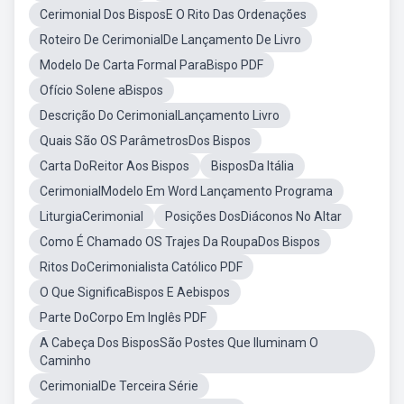
Cerimonial Dos BisposE O Rito Das Ordenações
Roteiro De CerimonialDe Lançamento De Livro
Modelo De Carta Formal ParaBispo PDF
Ofício Solene aBispos
Descrição Do CerimonialLançamento Livro
Quais São OS ParâmetrosDos Bispos
Carta DoReitor Aos Bispos
BisposDa Itália
CerimonialModelo Em Word Lançamento Programa
LiturgiaCerimonial
Posições DosDiáconos No Altar
Como É Chamado OS Trajes Da RoupaDos Bispos
Ritos DoCerimonialista Católico PDF
O Que SignificaBispos E Aebispos
Parte DoCorpo Em Inglês PDF
A Cabeça Dos BisposSão Postes Que Iluminam O
Caminho
CerimonialDe Terceira Série