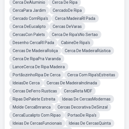
Cerca DeAluminio
Cerca De Ripa
CercaPara Jardim
CercadoDe Ripa
Cercado ComRipa's
Cerca MadeiraRI Pada
Cerca DeEucalipto
Cercas DeVaras
CercasCon Palets
Cerca De Ripa'sNo Sertao
Desenho CercaRI Pada
CabineDe Ripa's
Cercas De MadeiraRoliça
Cerca De MadeiraRústica
Cerca De RipaPra Varanda
LanceCerca De Ripa Madeira
PortãozinhoRipa De Cerca
Cerca Com Ripa'sEstreitas
IdeiasDe Cerca
Cercas De MadeiraInclinada
Cercas DeFerro Rusticas
CercaReta MDF
Ripas DePalete Estreita
Ideias De CercasModernas
Molde CercaBnranca
Cercas Decorativa DeSinzal
CercaEucalipto Com Ripao
PortaoDe Ripa's
Ideias De CercasFuncionais
Ideias De CercasQuinta