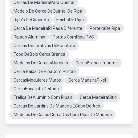
Cercas De MadeiraPara Quintal
Modelo De Cerca DeQuintal De Ripa
Ripa's DeConcreto
FeichoDe Ripa
Cerca De MadeiraRI Pada Diferente
PorteiraDe Ripa
Ripado Alumínio
Portao ComRipa PVC
Cercas Decorativas DeEucalipto
Topo DeBolo Cerca Branca
Modelos De CercasAlumínio
CercaBranca Imprimir
Cerca Baixa De RipaCom Portao
CercasModulares Muros
Cerca MadeiraPixel
CercaEucalipto Deitado
Treliça DeAluminio Com Ripa's
Cerca MadeiraSitio
Cercas De Jardins De Madeira ECabo De Aco
Modelos De Casas CercaDas Com Ripa De Madeira