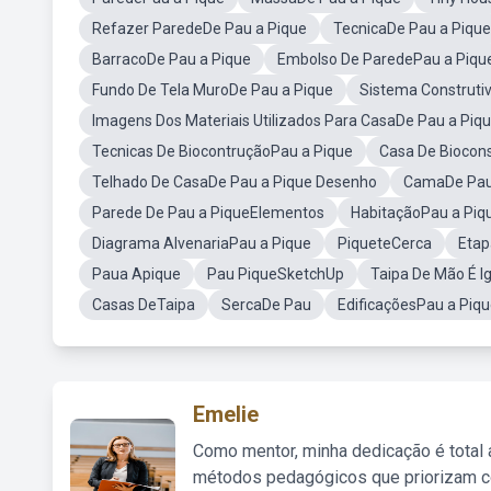
Refazer ParedeDe Pau a Pique
TecnicaDe Pau a Pique
BarracoDe Pau a Pique
Embolso De ParedePau a Piqu
Fundo De Tela MuroDe Pau a Pique
Sistema Construti
Imagens Dos Materiais Utilizados Para CasaDe Pau a Piq
Tecnicas De BiocontruçãoPau a Pique
Casa De Biocon
Telhado De CasaDe Pau a Pique Desenho
CamaDe Pau
Parede De Pau a PiqueElementos
HabitaçãoPau a Piq
Diagrama AlvenariaPau a Pique
PiqueteCerca
Etap
Paua Apique
Pau PiqueSketchUp
Taipa De Mão É I
Casas DeTaipa
SercaDe Pau
EdificaçõesPau a Piq
Emelie
Como mentor, minha dedicação é total
métodos pedagógicos que priorizam co