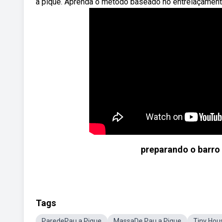
a pique. Aprenda o método baseado no entrelaçament
preparando o barro 
Tags
ParedePau a Pique
MassaDe Pau a Pique
Tiny Hou