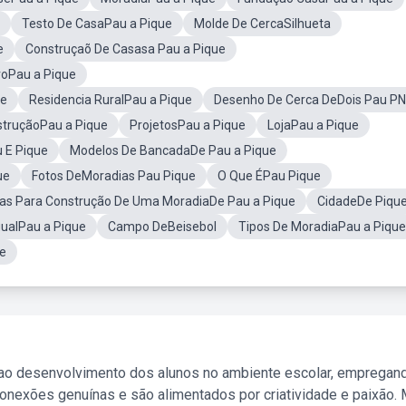
Testo De CasaPau a Pique
Molde De CercaSilhueta
e
Construçaõ De Casasa Pau a Pique
voPau a Pique
ue
Residencia RuralPau a Pique
Desenho De Cerca DeDois Pau P
struçãoPau a Pique
ProjetosPau a Pique
LojaPau a Pique
 E Pique
Modelos De BancadaDe Pau a Pique
ue
Fotos DeMoradias Pau Pique
O Que ÉPau Pique
as Para Construção De Uma MoradiaDe Pau a Pique
CidadeDe Piqu
gualPau a Pique
Campo DeBeisebol
Tipos De MoradiaPau a Pique
ue
 ao desenvolvimento dos alunos no ambiente escolar, empregan
nexões genuínas e são alimentados por criatividade e paixão. 