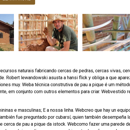
cursos naturais fabricando cercas de pedras, cercas vivas, ce
. Robert lewandowski asusta a hansi flick y obliga a que apare
aciones muy. Weba técnica construtiva de pau a pique é um métod
ente, em conjunto com outros elementos para criar. Webvestido r
ininas e masculinas; E a nossa linha. Webcreo que hay un equip
o. También fue preguntado por cubarsí, quien también desempeña l
de cerca de pau a pique da istock. Webcomo fazer uma parede d