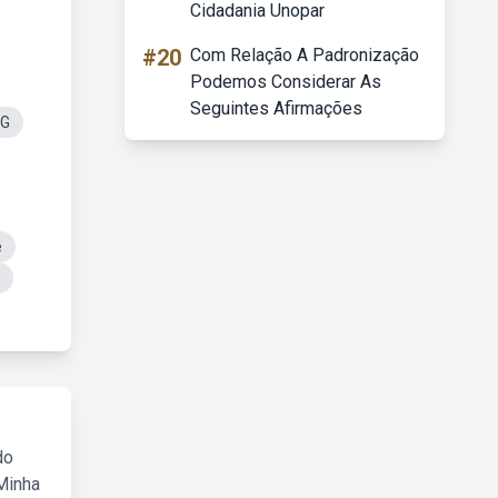
Cidadania Unopar
#20
Com Relação A Padronização
Podemos Considerar As
Seguintes Afirmações
NG
e
do
Minha