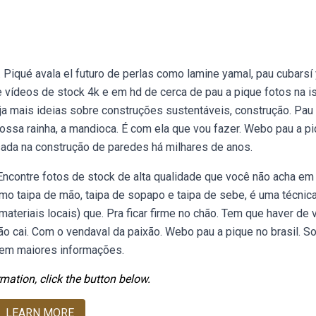
 Piqué avala el futuro de perlas como lamine yamal, pau cubarsí 
e vídeos de stock 4k e em hd de cerca de pau a pique fotos na is
eja mais ideias sobre construções sustentáveis, construção. Pau
ossa rainha, a mandioca. É com ela que vou fazer. Webo pau a p
ada na construção de paredes há milhares de anos.
ncontre fotos de stock de alta qualidade que você não acha em
o taipa de mão, taipa de sopapo e taipa de sebe, é uma técnic
materiais locais) que. Pra ficar firme no chão. Tem que haver de 
 cai. Com o vendaval da paixão. Webo pau a pique no brasil. So
 tem maiores informações.
mation, click the button below.
LEARN MORE