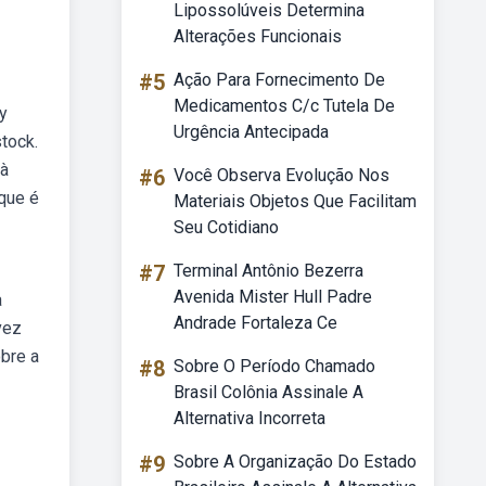
Lipossolúveis Determina
Alterações Funcionais
#5
Ação Para Fornecimento De
Medicamentos C/c Tutela De
y
Urgência Antecipada
tock.
 à
#6
Você Observa Evolução Nos
ique é
Materiais Objetos Que Facilitam
Seu Cotidiano
#7
Terminal Antônio Bezerra
Avenida Mister Hull Padre
a
Andrade Fortaleza Ce
vez
bre a
#8
Sobre O Período Chamado
Brasil Colônia Assinale A
Alternativa Incorreta
#9
Sobre A Organização Do Estado