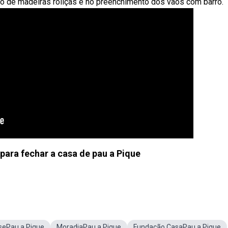
o de madeiras roliças e no preenchimento dos vãos com barro.
para fechar a casa de pau a Pique
sePau a Pique
MoradiaPau a Pique
Fundação CasaPau a Pique