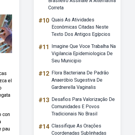
Brasileiro Assinale A Alternativa
Correta
#10
Quais As Atividades
Econômicas Citadas Neste
Texto Dos Antigos Egípcios
#11
Imagine Que Voce Trabalha Na
Vigilancia Epidemiologica De
Seu Municipio
#12
Flora Bacteriana De Padrão
rcas
Anaeróbio Sugestiva De
zca el
Gardnerella Vaginalis
o
egata
#13
Desafios Para Valorização De
Comunidades E Povos
Tradicionais No Brasil
o con
a
#14
Classifique As Orações
e pau
Coordenadas Sublinhadas