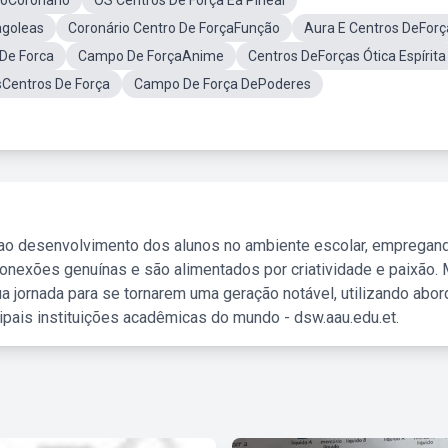
moCoronario
OS Centros De Força Ea Pineal
agoleas
Coronário Centro De ForçaFunção
Aura E Centros DeForç
De Forca
Campo De ForçaAnime
Centros DeForças Ótica Espírita
sCentros De Força
Campo De Força DePoderes
 ao desenvolvimento dos alunos no ambiente escolar, empregan
nexões genuínas e são alimentados por criatividade e paixão. 
a jornada para se tornarem uma geração notável, utilizando abo
ipais instituições acadêmicas do mundo - dsw.aau.edu.et.