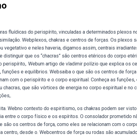
mo
ras fluídicas do perispírito, vinculadas a determinados plexos n
similação. Webplexos, chakras e centros de forças. Os plexos 
vegetativo e neles haveria, digamos assim, centrais irradiante
istinguir que os “chacras” são centros etéricos do corpo etéri
o perispírito,. Webum artigo de vladimir polízio que explica os c
, funções e equilíbrios. Websaiba o que são os centros de força
am com o perispírito e o corpo espiritual. Conheça as funções,
 chacras, que são vórtices de energia no corpo espiritual e no 
ções,.
ita. Webno contexto do espiritismo, os chakras podem ser vist
a entre o corpo físico e os espíritos. O consolador prometido n
e são os centros de força, como eles se relacionam com o corp
ada centro, desde o. Webcentros de força ou rodas são acumulad