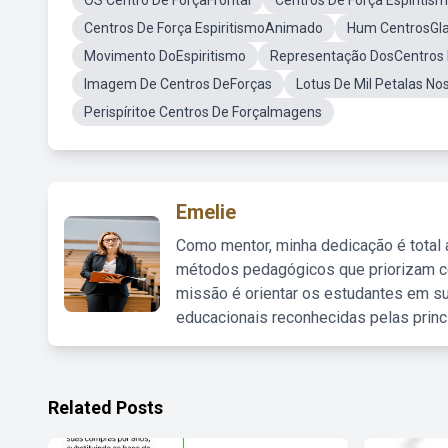
OS Centro De ForçaFrontal
Centros De Força Espiritis
Centros De Força EspiritismoAnimado
Hum CentrosGl
Movimento DoEspiritismo
Representação DosCentros 
Imagem De Centros DeForças
Lotus De Mil Petalas No
Perispíritoe Centros De ForçaImagens
Emelie
Como mentor, minha dedicação é total
métodos pedagógicos que priorizam co
missão é orientar os estudantes em su
educacionais reconhecidas pelas princ
Related Posts