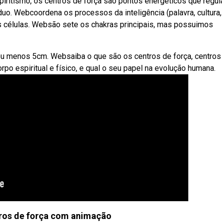
ritismo, os centros de força são pontos energéticos que regu
duo. Webcoordena os processos da inteligência (palavra, cultura,
às células. Websão sete os chakras principais, mas possuimos
 menos 5cm. Websaiba o que são os centros de força, centros 
po espiritual e físico, e qual o seu papel na evolução humana.
ros de força com animação