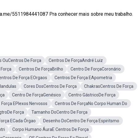
wa.me/5511984441087 Pra conhecer mais sobre meu trabalho.
s OuCentros De Força
Centros De ForçaAndré Luiz
 Força
Centros De ForçaBrilho
Centro De ForçaCoronário
entros De Força EOrgaos
Centros De Força EApometria
landulas
Cores DosCentros De Força
ChakrasCentros De Força
rça
Centro De ForçaGenésico
Centro GástricoDe Força
 Força EPlexos Nervosos
Centros De ForçaNo Corpo Human Do
gtroDe Força
Tamanho DoCentro De Força
Força ECada Órgao
Desenho DoCentro De Força Espiritsmo
tri
Corpo Humano ÁuraE Centros De Força