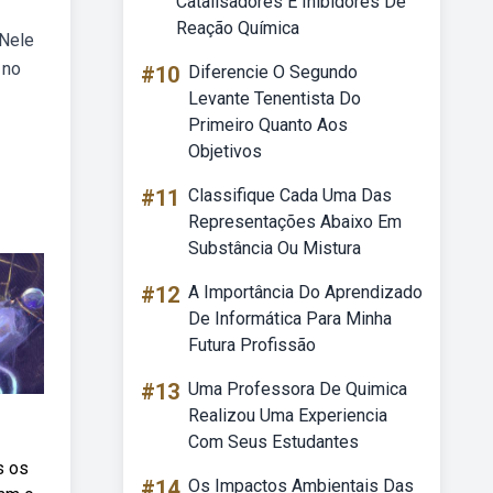
Catalisadores E Inibidores De
Reação Química
 Nele
 no
#10
Diferencie O Segundo
Levante Tenentista Do
Primeiro Quanto Aos
Objetivos
#11
Classifique Cada Uma Das
Representações Abaixo Em
Substância Ou Mistura
#12
A Importância Do Aprendizado
De Informática Para Minha
Futura Profissão
#13
Uma Professora De Quimica
Realizou Uma Experiencia
Com Seus Estudantes
s os
#14
Os Impactos Ambientais Das