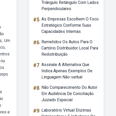
Triângulo Retângulo Com Lados
Perpendiculares
#5
As Empresas Escolhem O Foco
Estratégico Conforme Suas
o
Capacidades Internas
são
s,. Um
#6
Remetidos Os Autos Para O
co,
Cartório Distribuidor Local Para
entros
Redistribuição
 ou
#7
Assinale A Alternativa Que
 os
Indica Apenas Exemplos De
corpo
Linguagem Não-verbal
#8
Não Comparecimento Do Autor
os
Em Audiência De Conciliação
ão
Juizado Especial
o
#9
Laboratório Virtual Enzimas
ores e