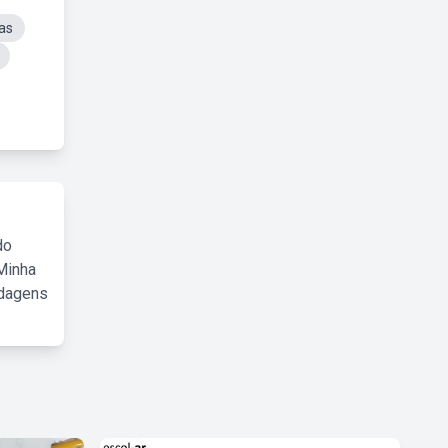
as
do
Minha
rdagens