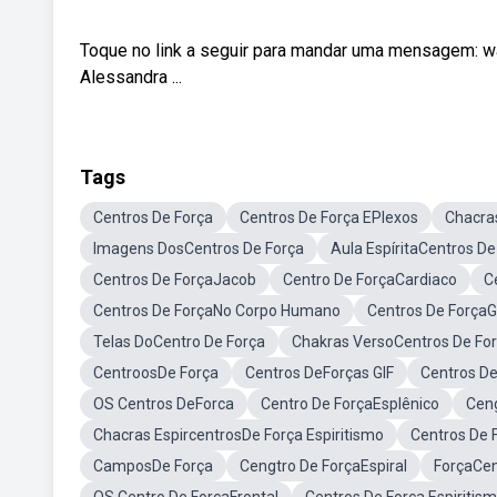
Toque no link a seguir para mandar uma mensagem: 
Alessandra ...
Tags
Centros De Força
Centros De Força EPlexos
Chacra
Imagens DosCentros De Força
Aula EspíritaCentros De
Centros De ForçaJacob
Centro De ForçaCardiaco
C
Centros De ForçaNo Corpo Humano
Centros De ForçaG
Telas DoCentro De Força
Chakras VersoCentros De Fo
CentroosDe Força
Centros DeForças GIF
Centros De
OS Centros DeForca
Centro De ForçaEsplênico
Cen
Chacras EspircentrosDe Força Espiritismo
Centros De 
CamposDe Força
Cengtro De ForçaEspiral
ForçaCen