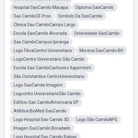
Hospital SaoCamilo Macapa
Diploma SaoCamilo
Sao CamiloCE Pros
Simbolo Da SaoCamilo
Clinica Sao CamiloCampo Largo
Escola SaoCamilo Alvorada
Uniersidade SaoCamilo
Sao CamiloCampos Ipiranga
Logo FibraCentro Universitario
Morena SaoCamilo BH
LogoCentro Universitário São Camilo
Escola Sao CamiloCachoeiro Itapemirim
São Constantino CentroUniversitario
Logo SaoCamilo Imagem
Logocntro UniversitarioSão Camilo
Edificio Sao CamiloAmericana SP
Atlética BioMed SaoCamilo
Logo Hospital Sao Camilo 3D
Logo São CamiloNPG
Imagen SaoCamilo Boradado
Logo Hospital Sao Camilo Balsas