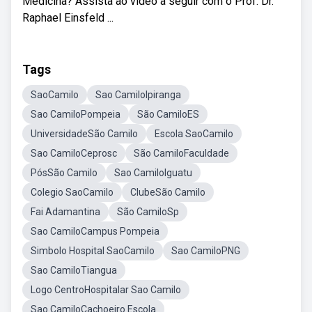
Medicina? Assista ao vídeo a seguir com o Prof. Dr.
Raphael Einsfeld ...
Tags
SaoCamilo
Sao CamiloIpiranga
Sao CamiloPompeia
São CamiloES
UniversidadeSão Camilo
Escola SaoCamilo
Sao CamiloCeprosc
São CamiloFaculdade
PósSão Camilo
Sao CamiloIguatu
Colegio SaoCamilo
ClubeSão Camilo
Fai Adamantina
São CamiloSp
Sao CamiloCampus Pompeia
Simbolo Hospital SaoCamilo
Sao CamiloPNG
Sao CamiloTiangua
Logo CentroHospitalar Sao Camilo
Sao CamiloCachoeiro Escola