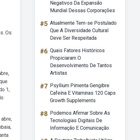
Negativos Da Expansão
Mundial Dessas Corporações
#5
Atualmente Tem-se Postulado
Que A Diversidade Cultural
as. Os
Deve Ser Respeitada
#6
Quais Fatores Históricos
Propiciaram O
Desenvolvimento De Tantos
Artistas
abre,
 que
#7
Psyllium Pimenta Gengibre
do 1,
Cafeína E Vitaminas 120 Caps
do
Growth Supplements
#8
Podemos Afirmar Sobre As
 abre,
Tecnologias Digitais De
mbaia,
Informação E Comunicação
anta