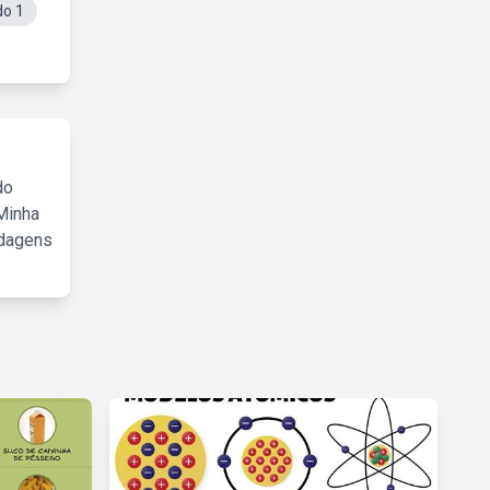
do 1
do
Minha
rdagens