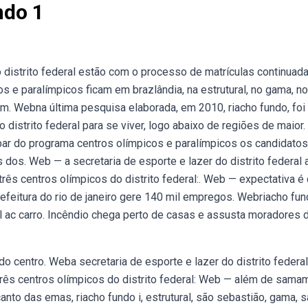
ndo 1
 distrito federal estão com o processo de matrículas continuad
 e paralímpicos ficam em brazlândia, na estrutural, no gama, no
m. Webna última pesquisa elaborada, em 2010, riacho fundo, foi
 distrito federal para se viver, logo abaixo de regiões de maior.
ar do programa centros olímpicos e paralímpicos os candidatos
os. Web — a secretaria de esporte e lazer do distrito federal 
três centros olímpicos do distrito federal:. Web — expectativa é
 prefeitura do rio de janeiro gere 140 mil empregos. Webriacho fun
il ac carro. Incêndio chega perto de casas e assusta moradores 
entro. Weba secretaria de esporte e lazer do distrito federal
 três centros olímpicos do distrito federal: Web — além de sama
nto das emas, riacho fundo i, estrutural, são sebastião, gama, s