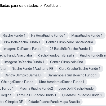
tadas para os estudos: ✓ YouTube: ...
Riacho Fundo 1
Na HoraRiacho Fundo 1
MapaRiacho Fundo 1
Pink BelaRiacho Fundo 1
Centro OlímpicoDe Santa Maria
Imagens DoRiacho Fundo 1
28 BatalhãoRiacho Fundo 1
acho FundoAracoiaba
Riacho FundoEm Brasília
Riacho FundoBras
Imagem DoRiacho Fundo 1
Centro OlímpicoIbiúna
atuí
Riacho Fundo 1Auditorio IFB
Obra CresheRiacho Fundo 1
Centro OlímpicoGama DF
Samambaia Sul aRiacho Fundo 1
CórregoRiacho Fundo
Ultra AcademiaRiacho Fundo II
ho Fundo 1
Piscina Riacho Fundo2
Logo Do IfRiacho Fundo
a Regina
Foto De IFBRiacho Fundo 1
Quadras DoRiacho Fundo 2
ro Olimpico DF
Cidade Riacho FundoMapa Brasilia