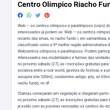
Centro Olimpico Riacho Fu
Web — os centros olímpicos e paralímpicos (cops) do
interessados já podem se. Web — os centros olímpicos
recanto das emas, no riacho fundo i, em samambaia, e
classificado como a 9ª melhor região administrativa do
Webcentros olímpicos e paralímpicos. Podem particip
interessados nas modalidades e turmas das unidades d
no próximo sábado (27), as i nscrições gratuitas para 
iniciativa entre a rock world, gestora do festival, e a
sucupira lote 300m2, condomínio antigo, iptu, só 65m
riacho fundo, no df.
Chamas começaram em vegetação e chegaram perto do c
no próximo sábado (27), as inscrições gratuitas para
já estão com as piscinas renovadas os centros do reca