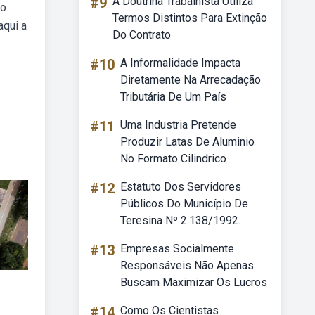
#9
A Doutrina Trabalhista Utiliza
ão
Termos Distintos Para Extinção
aqui a
Do Contrato
#10
A Informalidade Impacta
Diretamente Na Arrecadação
Tributária De Um País
#11
Uma Industria Pretende
Produzir Latas De Aluminio
No Formato Cilindrico
#12
Estatuto Dos Servidores
Públicos Do Município De
Teresina Nº 2.138/1992.
#13
Empresas Socialmente
Responsáveis Não Apenas
Buscam Maximizar Os Lucros
#14
Como Os Cientistas