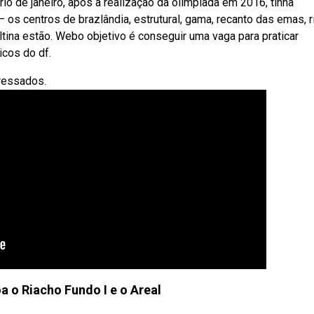
io de janeiro, após a realização da olimpíada em 2016, tinha
os centros de brazlândia, estrutural, gama, recanto das emas, r
ltina estão. Webo objetivo é conseguir uma vaga para praticar
icos do df.
eressados.
a o Riacho Fundo I e o Areal