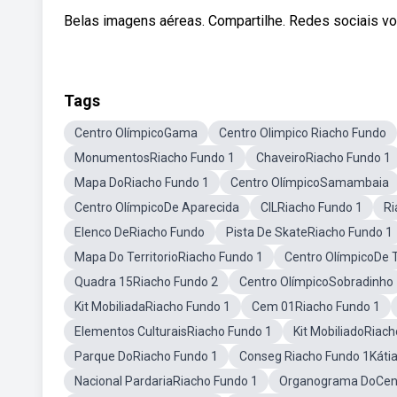
Belas imagens aéreas. Compartilhe. Redes sociais vol
Tags
Centro OlímpicoGama
Centro Olimpico Riacho Fundo
MonumentosRiacho Fundo 1
ChaveiroRiacho Fundo 1
Mapa DoRiacho Fundo 1
Centro OlímpicoSamambaia
Centro OlímpicoDe Aparecida
CILRiacho Fundo 1
Ri
Elenco DeRiacho Fundo
Pista De SkateRiacho Fundo 1
Mapa Do TerritorioRiacho Fundo 1
Centro OlímpicoDe T
Quadra 15Riacho Fundo 2
Centro OlímpicoSobradinho
Kit MobiliadaRiacho Fundo 1
Cem 01Riacho Fundo 1
Elementos CulturaisRiacho Fundo 1
Kit MobiliadoRiac
Parque DoRiacho Fundo 1
Conseg Riacho Fundo 1Káti
Nacional PardariaRiacho Fundo 1
Organograma DoCent