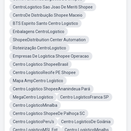
CentroLogistico Sao Joao De Meriti Shopee
CentroDe Distribuição Shopee Maceio
BTS Espirito Santo Centro Logistico
Enbalagens CentroLogistico
ShopeeDistribuition Center Automation
Roteirização CentroLogistico
Empresas De Logística Shopee Operacao
Centro Logístico ShopeeBrasil
Centro LogísticoRecife PE Shopee
Mapa AmpCentro Logístico
Centro Logístico ShopeeAnanindeua Pará
MegaCentro Logístico
Centro LogísticoFranca SP
Centro LogísticoMinalba
Centro Logístico ShopeeDe Palhoça SC
Centro LogísticoPeru's
Centro LogísticoDe Goiânia
Centro LogísticoMSL Fgt
Centro LogísticoMinalbs