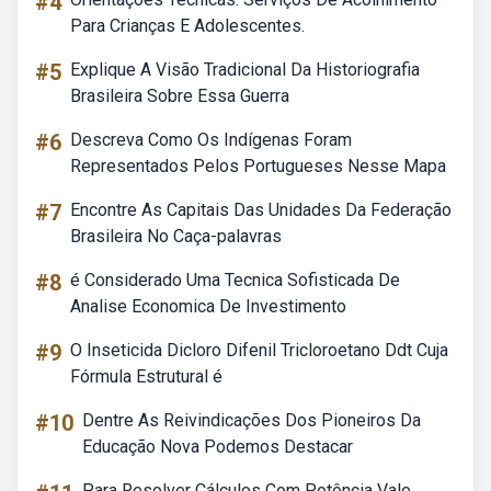
#4
Para Crianças E Adolescentes.
#5
Explique A Visão Tradicional Da Historiografia
Brasileira Sobre Essa Guerra
#6
Descreva Como Os Indígenas Foram
Representados Pelos Portugueses Nesse Mapa
#7
Encontre As Capitais Das Unidades Da Federação
Brasileira No Caça-palavras
#8
é Considerado Uma Tecnica Sofisticada De
Analise Economica De Investimento
#9
O Inseticida Dicloro Difenil Tricloroetano Ddt Cuja
Fórmula Estrutural é
#10
Dentre As Reivindicações Dos Pioneiros Da
Educação Nova Podemos Destacar
Para Resolver Cálculos Com Potência Vale