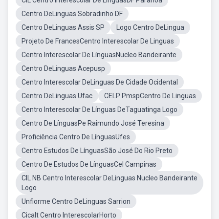
CIL Centro Interescolar De LínguasDF Paranoa
Centro DeLinguas Sobradinho DF
Centro DeLinguas Assis SP
Logo Centro DeLingua
Projeto De FrancesCentro Interescolar De Linguas
Centro Interescolar De LínguasNucleo Bandeirante
Centro DeLinguas Acepusp
Centro Interescolar DeLinguas De Cidade Ocidental
Centro DeLinguas Ufac
CELP PmspCentro De Linguas
Centro Interescolar De Línguas DeTaguatinga Logo
Centro De LínguasPe Raimundo José Teresina
Proficiência Centro De LínguasUfes
Centro Estudos De LínguasSão José Do Rio Preto
Centro De Estudos De LínguasCel Campinas
CIL NB Centro Interescolar DeLinguas Nucleo Bandeirante
Logo
Unfiorme Centro DeLinguas Sarrion
Cicalt Centro InterescolarHorto