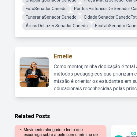
ShoppingSenador Canedo
Praça MatrizSenador Cane
FotoSenador Canedo
Pontos HistoricosDe Senador C
FunerariaSenador Canedo
Cidade Senador CanedoFot
Áreas DeLazer Senador Canedo
EcofabSenador Cane
Emelie
Como mentor, minha dedicação é total
métodos pedagógicos que priorizam co
missão é orientar os estudantes em su
educacionais reconhecidas pelas princ
Related Posts