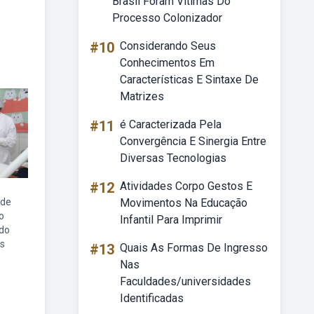
Brasil Foram Vítimas Do
Processo Colonizador
#10
Considerando Seus
Conhecimentos Em
Características E Sintaxe De
Matrizes
#11
é Caracterizada Pela
Convergência E Sinergia Entre
Diversas Tecnologias
#12
Atividades Corpo Gestos E
ade
Movimentos Na Educação
o
Infantil Para Imprimir
ado
s
#13
Quais As Formas De Ingresso
Nas
Faculdades/universidades
Identificadas