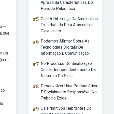
Apresenta Características Do
Período Paleolítico
#5
Qual A Diferença Da Amoxicilina
Tri-hidratada Para Amoxicilina
eb —
Clavulanato
lá que
#6
Podemos Afirmar Sobre As
Tecnologias Digitais De
basta
Informação E Comunicação
(cce)
#7
No Processo De Sinalização
Celular Independentemente Da
Natureza Do Sinal
#8
Desenvolver Uma Postura ética
cao
E Socialmente Responsável No
Trabalho Exige
de
#9
Os Primitivos Habitantes Do