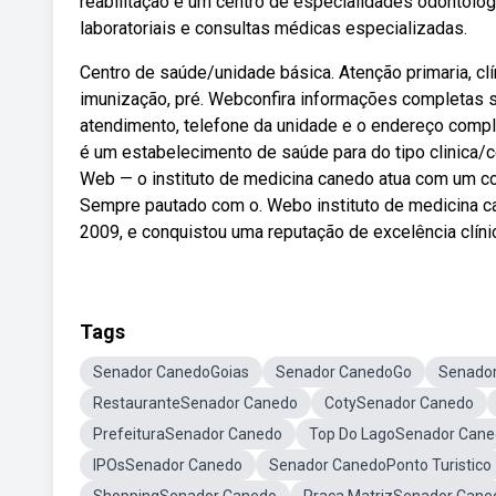
reabilitação e um centro de especialidades odontol
laboratoriais e consultas médicas especializadas.
Centro de saúde/unidade básica. Atenção primaria, clín
imunização, pré. Webconfira informações completas 
atendimento, telefone da unidade e o endereço comp
é um estabelecimento de saúde para do tipo clinica/c
Web — o instituto de medicina canedo atua com um c
Sempre pautado com o. Webo instituto de medicina 
2009, e conquistou uma reputação de excelência clín
Tags
Senador CanedoGoias
Senador CanedoGo
Senado
RestauranteSenador Canedo
CotySenador Canedo
PrefeituraSenador Canedo
Top Do LagoSenador Can
IPOsSenador Canedo
Senador CanedoPonto Turistico