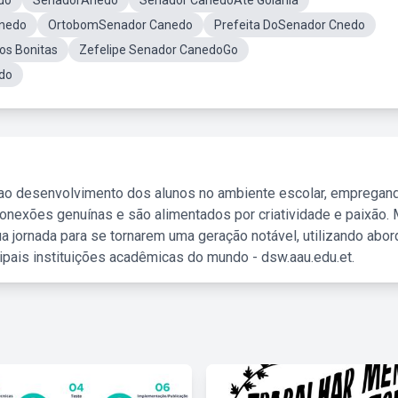
do
SenadorAnedo
Senador CanedoAté Goiania
anedo
OrtobomSenador Canedo
Prefeita DoSenador Cnedo
os Bonitas
Zefelipe Senador CanedoGo
do
 ao desenvolvimento dos alunos no ambiente escolar, empregan
nexões genuínas e são alimentados por criatividade e paixão. 
a jornada para se tornarem uma geração notável, utilizando abo
ipais instituições acadêmicas do mundo - dsw.aau.edu.et.