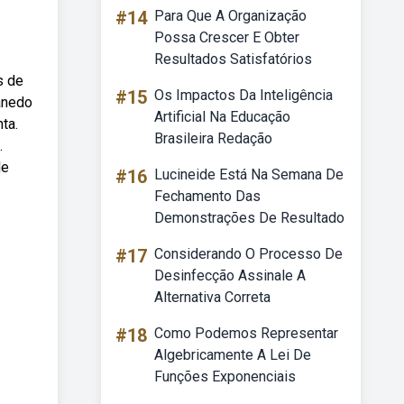
#14
Para Que A Organização
Possa Crescer E Obter
Resultados Satisfatórios
s de
#15
Os Impactos Da Inteligência
anedo
Artificial Na Educação
ta.
Brasileira Redação
.
de
#16
Lucineide Está Na Semana De
Fechamento Das
Demonstrações De Resultado
#17
Considerando O Processo De
Desinfecção Assinale A
Alternativa Correta
#18
Como Podemos Representar
Algebricamente A Lei De
Funções Exponenciais