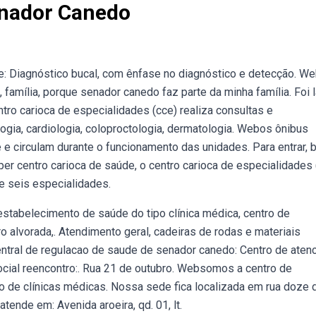
enador Canedo
e: Diagnóstico bucal, com ênfase no diagnóstico e detecção. W
im, família, porque senador canedo faz parte da minha família. Foi 
ntro carioca de especialidades (cce) realiza consultas e
ogia, cardiologia, coloproctologia, dermatologia. Webos ônibus
 e circulam durante o funcionamento das unidades. Para entrar, 
r centro carioca de saúde, o centro carioca de especialidades 
 seis especialidades.
tabelecimento de saúde do tipo clínica médica, centro de
 alvorada,. Atendimento geral, cadeiras de rodas e materiais
entral de regulacao de saude de senador canedo: Centro de aten
cial reencontro:. Rua 21 de outubro. Websomos a centro de
 de clínicas médicas. Nossa sede fica localizada em rua doze 
tende em: Avenida aroeira, qd. 01, lt.