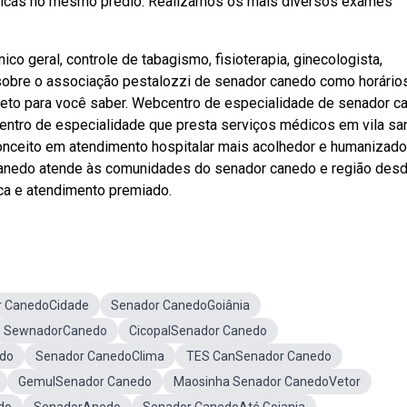
ógicas no mesmo prédio. Realizamos os mais diversos exames
ico geral, controle de tabagismo, fisioterapia, ginecologista,
sobre o associação pestalozzi de senador canedo como horário
leto para você saber. Webcentro de especialidade de senador c
entro de especialidade que presta serviços médicos em vila san
onceito em atendimento hospitalar mais acolhedor e humanizado
canedo atende às comunidades do senador canedo e região des
ica e atendimento premiado.
r CanedoCidade
Senador CanedoGoiânia
SewnadorCanedo
CicopalSenador Canedo
edo
Senador CanedoClima
TES CanSenador Canedo
GemulSenador Canedo
Maosinha Senador CanedoVetor