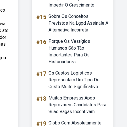
Impedir O Crescimento
oco
#15
Sobre Os Conceitos
Previstos Na Lgpd Assinale A
via
Alternativa Incorreta
s até
ador
#16
Porque Os Vestígios
jes
Humanos São Tão
Importantes Para Os
çou
Historiadores
#17
Os Custos Logisticos
Representam Um Tipo De
Custo Muito Significativo
#18
Muitas Empresas Apos
Reprovarem Candidatos Para
Suas Vagas Incentivam
#19
Globo Com Absolutamente