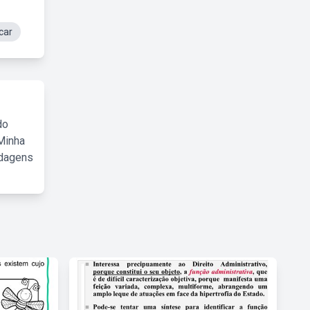
car
do
Minha
rdagens