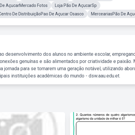
De AçucarMercado Fotos
Loja Pão De AçucarSp
Centro De DistribuiçãoPao De Açucar Osasco
MerceariasPão De Açu
 ao desenvolvimento dos alunos no ambiente escolar, empregan
nexões genuínas e são alimentados por criatividade e paixão. 
a jornada para se tornarem uma geração notável, utilizando abo
ipais instituições acadêmicas do mundo - dsw.aau.edu.et.