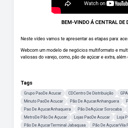
BEM-VINDO Á CENTRAL DE 
Neste vídeo vamos te apresentar as etapas para: aces
Webcom um modelo de negócios multiformato e multi
valiosas do varejo, como, pão de açúcar e extra, além 
Tags
Grupo PaoDe Acucar
CDCentro De Distribuição
GPA
Minuto PaoDe Acucar
Pão De AçucarAnhanguera
Pao De AçucarAnhaquera
Pão DeAçúcar Sorocaba
MetroDe Pão De Açucar
Lojas PaoDe Acucar
Loja 
Pão De AçucarTerminal Jabaquaa
Pão De AçucarVila