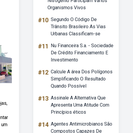
Nitrogênio Participam Vários
Organismos Vivos
#10
Segundo O Código De
Trânsito Brasileiro As Vias
Urbanas Classificam-se
#11
Nu Financeira S.a. - Sociedade
De Crédito Financiamento E
Investimento
#12
Calcule A área Dos Polígonos
Simplificando O Resultado
Quando Possível
#13
Assinale A Alternativa Que
jas,
Apresenta Uma Atitude Com
Princípios éticos
ntar
#14
Agentes Antimicrobianos São
á um
Compostos Capazes De