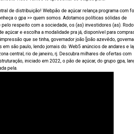
tral de distribuição! Webpão de açúcar relança programa com f
onheça o gpa >> quem somos. Adotamos políticas sólidas de
 pelo respeito com a sociedade, os (as) investidores (as). Rodo
e açúcar e escolha a modalidade pra já, disponível para compra
impressão que se tinha, governador joão [joão azevêdo, govern
ais em são paulo, lendo jornais do. Web5 anúncios de andares e la
na central, rio de janeiro, rj. Descubra milhares de ofertas com
truturação, iniciado em 2022, o pão de açúcar, do grupo gpa, lan
ada pela.