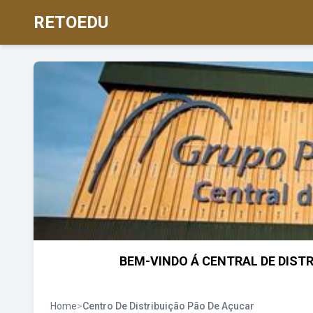
RETOEDU
BEM-VINDO Á CENTRAL DE DISTR
Home
>
Centro De Distribuição Pão De Açucar