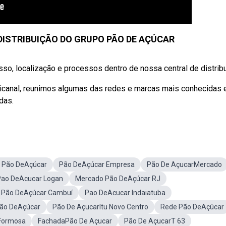
DISTRIBUIÇÃO DO GRUPO PÃO DE AÇÚCAR
so, localização e processos dentro de nossa central de distrib
canal, reunimos algumas das redes e marcas mais conhecidas 
das.
 Pão DeAçúcar
Pão DeAçúcar Empresa
Pão De AçucarMercado
Pao DeAcucar Logan
Mercado Pão DeAçúcar RJ
Pão DeAçúcar Cambuí
Pao DeAcucar Indaiatuba
Pão DeAçúcar
Pão De AçucarItu Novo Centro
Rede Pão DeAçúcar
 Formosa
FachadaPão De Açucar
Pão De AçucarT 63