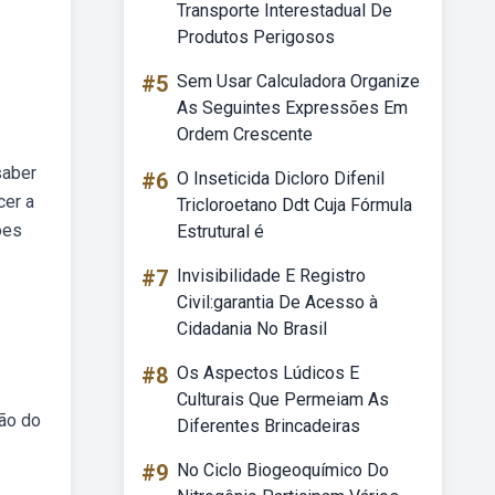
Transporte Interestadual De
Produtos Perigosos
#5
Sem Usar Calculadora Organize
As Seguintes Expressões Em
Ordem Crescente
saber
#6
O Inseticida Dicloro Difenil
cer a
Tricloroetano Ddt Cuja Fórmula
ões
Estrutural é
#7
Invisibilidade E Registro
Civil:garantia De Acesso à
Cidadania No Brasil
#8
Os Aspectos Lúdicos E
Culturais Que Permeiam As
ão do
Diferentes Brincadeiras
#9
No Ciclo Biogeoquímico Do