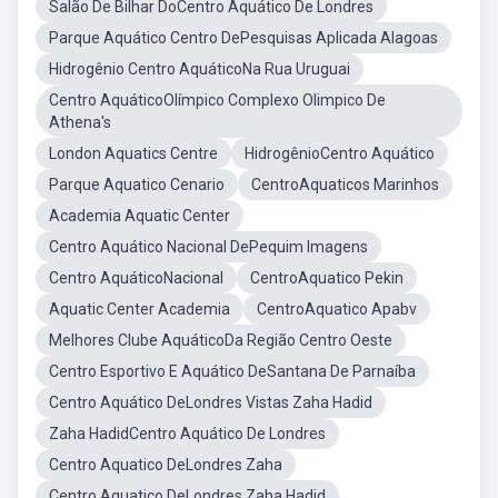
Salão De Bilhar DoCentro Aquático De Londres
Parque Aquático Centro DePesquisas Aplicada Alagoas
Hidrogênio Centro AquáticoNa Rua Uruguai
Centro AquáticoOlímpico Complexo Olimpico De
Athena's
London Aquatics Centre
HidrogênioCentro Aquático
Parque Aquatico Cenario
CentroAquaticos Marinhos
Academia Aquatic Center
Centro Aquático Nacional DePequim Imagens
Centro AquáticoNacional
CentroAquatico Pekin
Aquatic Center Academia
CentroAquatico Apabv
Melhores Clube AquáticoDa Região Centro Oeste
Centro Esportivo E Aquático DeSantana De Parnaíba
Centro Aquático DeLondres Vistas Zaha Hadid
Zaha HadidCentro Aquático De Londres
Centro Aquatico DeLondres Zaha
Centro Aquatico DeLondres Zaha Hadid