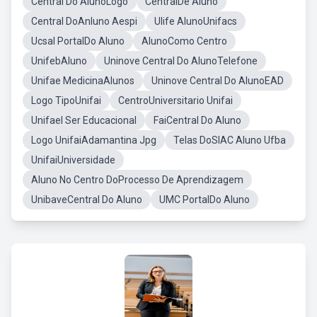
Central Do AlunoLogo
CentralDe Aluno
Central DoAnluno Aespi
Ulife AlunoUnifacs
Ucsal PortalDo Aluno
AlunoComo Centro
UnifebAluno
Uninove Central Do AlunoTelefone
Unifae MedicinaAlunos
Uninove Central Do AlunoEAD
Logo TipoUnifai
CentroUniversitario Unifai
Unifael Ser Educacional
FaiCentral Do Aluno
Logo UnifaiAdamantina Jpg
Telas DoSIAC Aluno Ufba
UnifaiUniversidade
Aluno No Centro DoProcesso De Aprendizagem
UnibaveCentral Do Aluno
UMC PortalDo Aluno