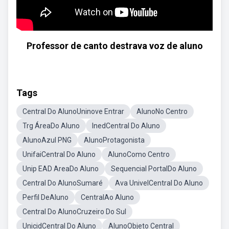
Professor de canto destrava voz de aluno
Tags
Central Do AlunoUninove Entrar
AlunoNo Centro
Trg ÁreaDo Aluno
InedCentral Do Aluno
AlunoAzul PNG
AlunoProtagonista
UnifaiCentral Do Aluno
AlunoComo Centro
Unip EAD AreaDo Aluno
Sequencial PortalDo Aluno
Central Do AlunoSumaré
Ava UnivelCentral Do Aluno
Perfil DeAluno
CentralAo Aluno
Central Do AlunoCruzeiro Do Sul
UnicidCentral Do Aluno
AlunoObjeto Central