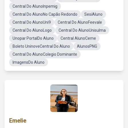
Central Do AlunoInpemig
Central Do AlunoNo Capão Redondo
SesiAluno
Central Do AlunoUni9
Central Do AlunoFeevale
Central Do AlunoLogo
Central Do AlunoUnisulma
Unopar PortalDo Aluno
Central AlunoCeme
Boleto UninoveCentral Do Aluno
AlunosPNG
Central Do AlunoColegio Dominante
ImagensDo Aluno
Emelie