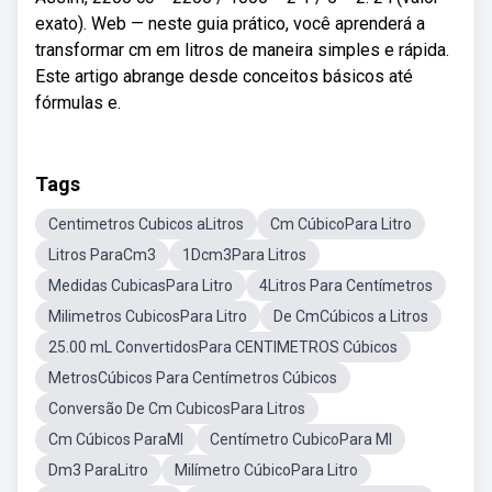
exato). Web — neste guia prático, você aprenderá a
transformar cm em litros de maneira simples e rápida.
Este artigo abrange desde conceitos básicos até
fórmulas e.
Tags
Centimetros Cubicos aLitros
Cm CúbicoPara Litro
Litros ParaCm3
1Dcm3Para Litros
Medidas CubicasPara Litro
4Litros Para Centímetros
Milimetros CubicosPara Litro
De CmCúbicos a Litros
25.00 mL ConvertidosPara CENTIMETROS Cúbicos
MetrosCúbicos Para Centímetros Cúbicos
Conversão De Cm CubicosPara Litros
Cm Cúbicos ParaMl
Centímetro CubicoPara Ml
Dm3 ParaLitro
Milímetro CúbicoPara Litro