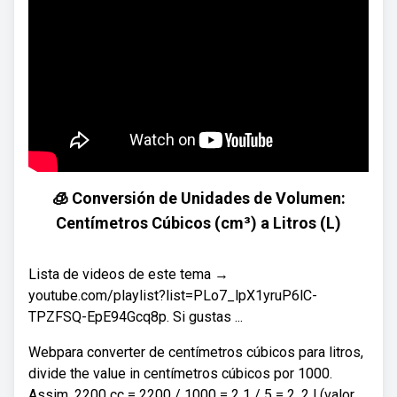
🧊 Conversión de Unidades de Volumen:
Centímetros Cúbicos (cm³) a Litros (L)
Lista de videos de este tema →
youtube.com/playlist?list=PLo7_lpX1yruP6lC-
TPZFSQ-EpE94Gcq8p. Si gustas ...
Webpara converter de centímetros cúbicos para litros,
divide the value in centímetros cúbicos por 1000.
Assim, 2200 cc = 2200 / 1000 = 2 1 / 5 = 2. 2 l (valor