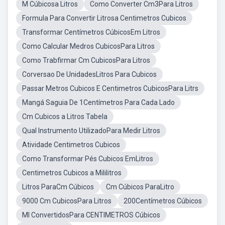
M Cúbicosa Litros
Como Converter Cm3Para Litros
Formula Para Convertir Litrosa Centimetros Cubicos
Transformar Centímetros CúbicosEm Litros
Como Calcular Medros CubicosPara Litros
Como Trabfirmar Cm CubicosPara Litros
Corversao De UnidadesLitros Para Cubicos
Passar Metros Cubicos E Centimetros CubicosPara Litrs
Mangá Saguia De 1Centímetros Para Cada Lado
Cm Cubicos a Litros Tabela
Qual Instrumento UtilizadoPara Medir Litros
Atividade Centimetros Cubicos
Como Transformar Pés Cubicos EmLitros
Centimetros Cubicos a Mililitros
Litros ParaCm Cúbicos
Cm Cúbicos ParaLitro
9000 Cm CubicosPara Litros
200Centímetros Cúbicos
Ml ConvertidosPara CENTIMETROS Cúbicos