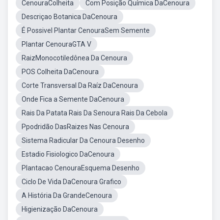
CenouraColheita
Com Posição Química DaCenoura
Descriçao Botanica DaCenoura
É Possivel Plantar CenouraSem Semente
Plantar CenouraGTA V
RaizMonocotiledônea Da Cenoura
POS Colheita DaCenoura
Corte Transversal Da Raíz DaCenoura
Onde Fica a Semente DaCenoura
Rais Da Patata Rais Da Senoura Rais Da Cebola
Ppodridão DasRaizes Nas Cenoura
Sistema Radicular Da Cenoura Desenho
Estadio Fisiologico DaCenoura
Plantacao CenouraEsquema Desenho
Ciclo De Vida DaCenoura Grafico
A História Da GrandeCenoura
Higienização DaCenoura