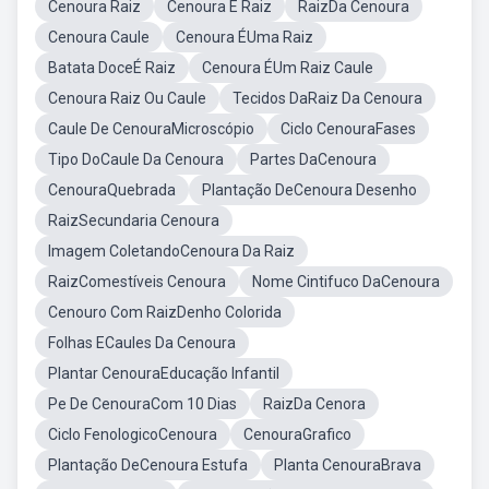
Cenoura Raiz
Cenoura É Raiz
RaizDa Cenoura
Cenoura Caule
Cenoura ÉUma Raiz
Batata DoceÉ Raiz
Cenoura ÉUm Raiz Caule
Cenoura Raiz Ou Caule
Tecidos DaRaiz Da Cenoura
Caule De CenouraMicroscópio
Ciclo CenouraFases
Tipo DoCaule Da Cenoura
Partes DaCenoura
CenouraQuebrada
Plantação DeCenoura Desenho
RaizSecundaria Cenoura
Imagem ColetandoCenoura Da Raiz
RaizComestíveis Cenoura
Nome Cintifuco DaCenoura
Cenouro Com RaizDenho Colorida
Folhas ECaules Da Cenoura
Plantar CenouraEducação Infantil
Pe De CenouraCom 10 Dias
RaizDa Cenora
Ciclo FenologicoCenoura
CenouraGrafico
Plantação DeCenoura Estufa
Planta CenouraBrava