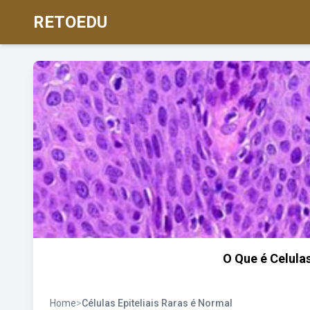
RETOEDU
O Que é Celula
Home
>
Células Epiteliais Raras é Normal