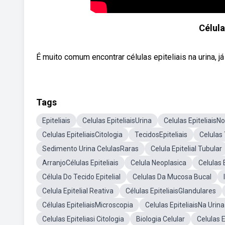
Célula
É muito comum encontrar células epiteliais na urina, 
Tags
Epiteliais
Celulas EpiteliaisUrina
Celulas Epiteliais
Celulas EpiteliaisCitologia
TecidosEpiteliais
Celulas
Sedimento Urina CelulasRaras
Celula Epitelial Tubular
ArranjoCélulas Epiteliais
Celula Neoplasica
Celulas E
Célula Do Tecido Epitelial
Celulas Da Mucosa Bucal
Celula Epitelial Reativa
Células EpiteliaisGlandulares
Células EpiteliaisMicroscopia
Celulas EpiteliaisNa Uri
Celulas Epiteliasi Citologia
Biologia Celular
Celulas 