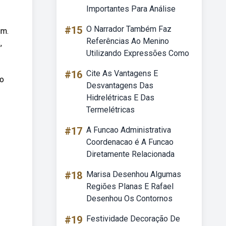
Importantes Para Análise
#15
O Narrador Também Faz
um.
Referências Ao Menino
,
Utilizando Expressões Como
#16
Cite As Vantagens E
lo
Desvantagens Das
Hidrelétricas E Das
Termelétricas
#17
A Funcao Administrativa
Coordenacao é A Funcao
Diretamente Relacionada
#18
Marisa Desenhou Algumas
Regiões Planas E Rafael
Desenhou Os Contornos
#19
Festividade Decoração De