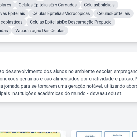
eolares
Celulas EpiteliaisEm Camadas
CélulasEpileliais
as Epiteliais
Células EpiteliaisMicrocópicas
CélulasEpitteliais
Neoplasticas
Celulas EpiteliaisDe Descamação Prepucio
zadas
Vacuolização Das Celulas
 ao desenvolvimento dos alunos no ambiente escolar, empregan
nexões genuínas e são alimentados por criatividade e paixão. 
a jornada para se tornarem uma geração notável, utilizando abo
ipais instituições acadêmicas do mundo - dsw.aau.edu.et.