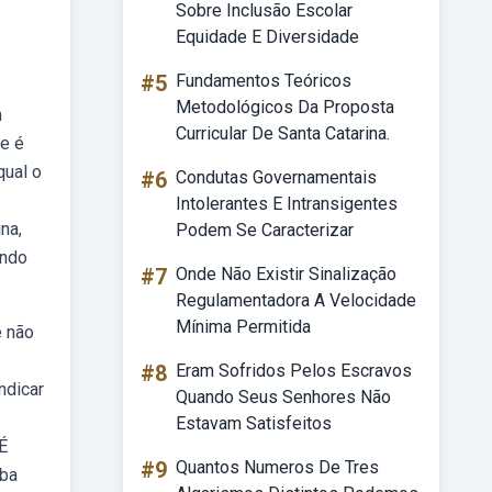
Sobre Inclusão Escolar
Equidade E Diversidade
#5
Fundamentos Teóricos
Metodológicos Da Proposta
m
Curricular De Santa Catarina.
ue é
qual o
#6
Condutas Governamentais
Intolerantes E Intransigentes
na,
Podem Se Caracterizar
ando
#7
Onde Não Existir Sinalização
Regulamentadora A Velocidade
Mínima Permitida
e não
#8
Eram Sofridos Pelos Escravos
ndicar
Quando Seus Senhores Não
Estavam Satisfeitos
 É
#9
Quantos Numeros De Tres
eba