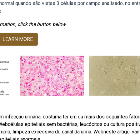
 normal quando são vistas 3 células por campo analisado, no ent
.
mation, click the button below.
LEARN MORE
om infecção urinária, costuma ter um ou mais dos seguintes fato
 Webcélulas epiteliais sem bactérias, leucócitos ou cultura positi
emplo, limpeza excessiva do canal da urina. Webneste artigo, va
piteliais anormais.