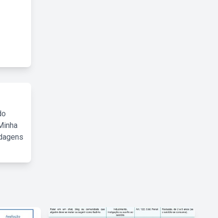
do
Minha
rdagens