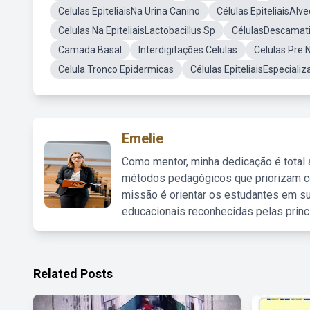
Celulas EpiteliaisNa Urina Canino
Células EpiteliaisAlv
Celulas Na EpiteliaisLactobacillus Sp
CélulasDescamativ
Camada Basal
Interdigitações Celulas
Celulas Pre 
Celula Tronco Epidermicas
Células EpiteliaisEspeciali
Emelie
Como mentor, minha dedicação é total
métodos pedagógicos que priorizam co
missão é orientar os estudantes em su
educacionais reconhecidas pelas princ
Related Posts