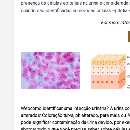
presença de células epiteliais na urina é considerada
quando são identificadas numerosas células epiteliais
For more infor
Webcomo identificar uma infecção urinária? A urina c
alterados: Coloração turva, ph alterado, para mais ou.
pode significar contaminação da urina devido, por ex
abordar tudo o que você precisa saber sobre células e