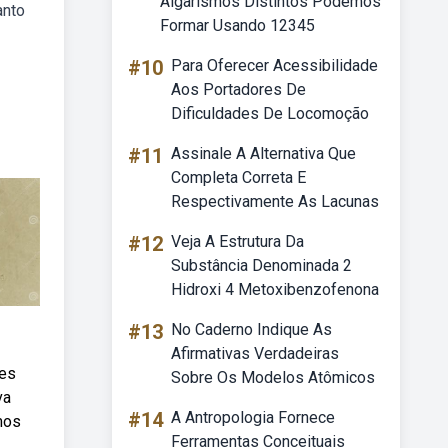
Algarismos Distintos Podemos
anto
Formar Usando 12345
#10
Para Oferecer Acessibilidade
Aos Portadores De
Dificuldades De Locomoção
#11
Assinale A Alternativa Que
Completa Correta E
Respectivamente As Lacunas
#12
Veja A Estrutura Da
Substância Denominada 2
Hidroxi 4 Metoxibenzofenona
#13
No Caderno Indique As
Afirmativas Verdadeiras
res
Sobre Os Modelos Atômicos
va
#14
A Antropologia Fornece
mos
Ferramentas Conceituais