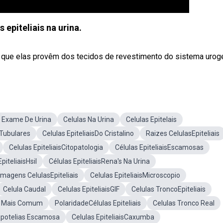
s epiteliais na urina.
já que elas provêm dos tecidos de revestimento do sistema uroge
No Exame De Urina
Celulas Na Urina
Celulas Epitelais
 Tubulares
Celulas EpiteliaisDo Cristalino
Raizes CelulasEpiteliais
Celulas EpiteliaisCitopatologia
Células EpiteliaisEscamosas
piteliaisHsil
Células EpiteliaisRena's Na Urina
Imagens CelulasEpiteliais
Celulas EpiteliaisMicroscopio
Celula Caudal
Celulas EpiteliaisGIF
Celulas TroncoEpiteliais
na Mais Comum
PolaridadeCélulas Epiteliais
Celulas Tronco Real
Epotelias Escamosa
Celulas EpiteliaisCaxumba