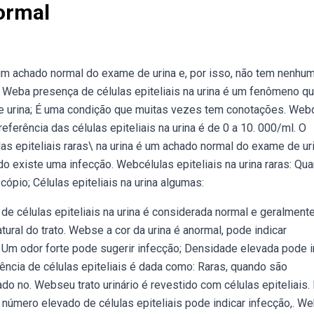
Normal
é um achado normal do exame de urina e, por isso, não tem nenhu
 Weba presença de células epiteliais na urina é um fenômeno q
e urina; É uma condição que muitas vezes tem conotações. Web
 referência das células epiteliais na urina é de 0 a 10. 000/ml. O
s epiteliais raras\ na urina é um achado normal do exame de uri
existe uma infecção. Webcélulas epiteliais na urina raras: Qu
ópio; Células epiteliais na urina algumas:
e células epiteliais na urina é considerada normal e geralment
ural do trato. Webse a cor da urina é anormal, pode indicar
 Um odor forte pode sugerir infecção; Densidade elevada pode i
ncia de células epiteliais é dada como: Raras, quando são
do no. Webseu trato urinário é revestido com células epiteliais.
m número elevado de células epiteliais pode indicar infecção,. W