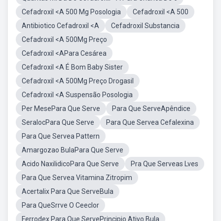
Cefadroxil <A 500 Mg Posologia
Cefadroxil <A 500
Antibiotico Cefadroxil <A
Cefadroxil Substancia
Cefadroxil <A 500Mg Preço
Cefadroxil <APara Cesárea
Cefadroxil <A É Bom Baby Sister
Cefadroxil <A 500Mg Preço Drogasil
Cefadroxil <A Suspensão Posologia
Per MesePara Que Serve
Para Que ServeApêndice
SeralocPara Que Serve
Para Que Servea Cefalexina
Para Que Servea Pattern
Amargozao BulaPara Que Serve
Acido NaxilidicoPara Que Serve
Pra Que Serveas Lves
Para Que Servea Vitamina Zitropim
Acertalix Para Que ServeBula
Para QueSrrve O Ceeclor
Ferrodex Para Que ServePrincipio Ativo Bula