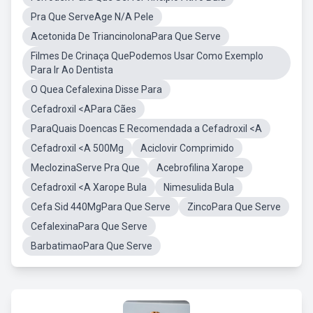
Pra Que ServeAge N/A Pele
Acetonida De TriancinolonaPara Que Serve
Filmes De Crinaça QuePodemos Usar Como Exemplo
Para Ir Ao Dentista
O Quea Cefalexina Disse Para
Cefadroxil <APara Cães
ParaQuais Doencas E Recomendada a Cefadroxil <A
Cefadroxil <A 500Mg
Aciclovir Comprimido
MeclozinaServe Pra Que
Acebrofilina Xarope
Cefadroxil <A Xarope Bula
Nimesulida Bula
Cefa Sid 440MgPara Que Serve
ZincoPara Que Serve
CefalexinaPara Que Serve
BarbatimaoPara Que Serve