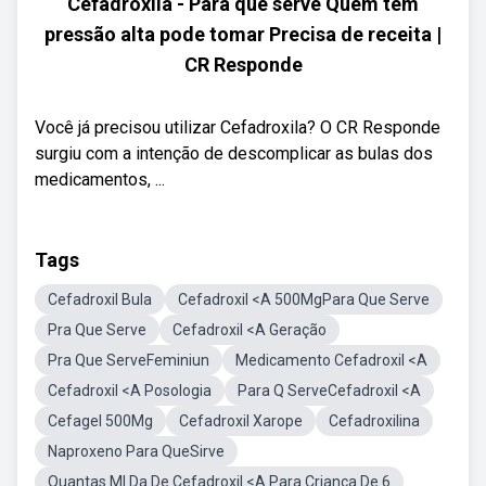
Cefadroxila - Para que serve Quem tem
pressão alta pode tomar Precisa de receita |
CR Responde
Você já precisou utilizar Cefadroxila? O CR Responde
surgiu com a intenção de descomplicar as bulas dos
medicamentos, ...
Tags
Cefadroxil Bula
Cefadroxil <A 500MgPara Que Serve
Pra Que Serve
Cefadroxil <A Geração
Pra Que ServeFeminiun
Medicamento Cefadroxil <A
Cefadroxil <A Posologia
Para Q ServeCefadroxil <A
Cefagel 500Mg
Cefadroxil Xarope
Cefadroxilina
Naproxeno Para QueSirve
Quantas Ml Da De Cefadroxil <A Para Crianca De 6