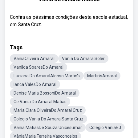
Confira as péssimas condições desta escola estadual,
em Santa Cruz.
Tags
VaniaOliveira Amaral
Vania Do AmaralSoler
Vanilda SoaresDo Amaral
Luciana Do AmaralAlonso Martin's
Martin'sAmaral
Ianca ValesDo Amaral
Denise Maria BossoniDo Amaral
Ce Vania Do Amaral Matias
Maria Clara OliveiraDo Amaral Cruz
Colegio Vania Do AmaralSanta Cruz
Vania MatiasDe Souza Unicesumar
Colegio VaniaRJ
VâniaMaria Ferreira Vasconcelos