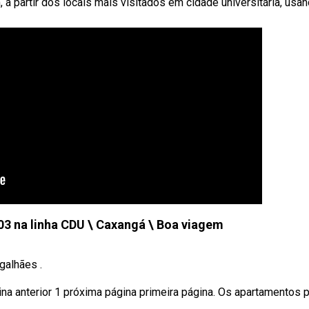
a partir dos locais mais visitados em cidade universitária, usa
403 na linha CDU \ Caxangá \ Boa viagem
galhães .
ina anterior 1 próxima página primeira página. Os apartamentos 