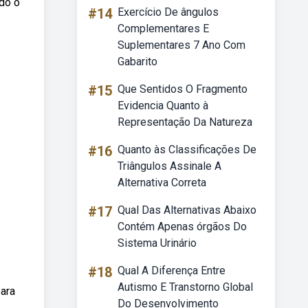
ndo o
#14
Exercício De ângulos
Complementares E
Suplementares 7 Ano Com
Gabarito
#15
Que Sentidos O Fragmento
Evidencia Quanto à
Representação Da Natureza
#16
Quanto às Classificações De
Triângulos Assinale A
Alternativa Correta
#17
Qual Das Alternativas Abaixo
Contém Apenas órgãos Do
Sistema Urinário
#18
Qual A Diferença Entre
Autismo E Transtorno Global
para
Do Desenvolvimento