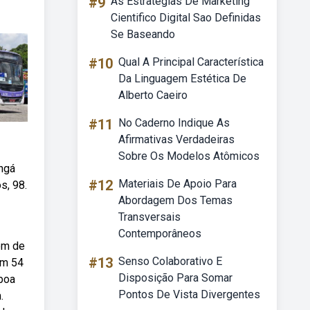
#9
As Estrategias De Marketing
Cientifico Digital Sao Definidas
Se Baseando
#10
Qual A Principal Característica
Da Linguagem Estética De
Alberto Caeiro
#11
No Caderno Indique As
Afirmativas Verdadeiras
Sobre Os Modelos Atômicos
ngá
#12
Materiais De Apoio Para
s, 98.
Abordagem Dos Temas
Transversais
Contemporâneos
gem de
#13
Senso Colaborativo E
em 54
Disposição Para Somar
 boa
Pontos De Vista Divergentes
.