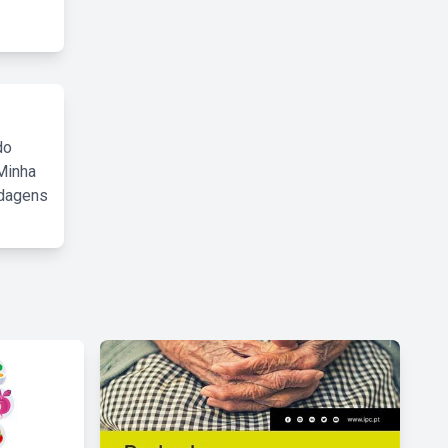
do
Minha
rdagens