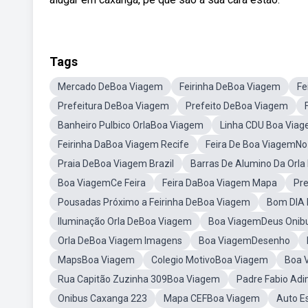
Tags
Mercado DeBoa Viagem
Feirinha DeBoa Viagem
Fe
Prefeitura DeBoa Viagem
Prefeito DeBoa Viagem
Banheiro Pulbico OrlaBoa Viagem
Linha CDU Boa Via
Feirinha DaBoa Viagem Recife
Feira De Boa ViagemNo
Praia DeBoa Viagem Brazil
Barras De Alumino Da Orl
Boa ViagemCe Feira
Feira DaBoa Viagem Mapa
Pre
Pousadas Próximo a Feirinha DeBoa Viagem
Bom DIA
Iluminação Orla DeBoa Viagem
Boa ViagemDeus Onib
Orla DeBoa Viagem Imagens
Boa ViagemDesenho
MapsBoa Viagem
Colegio MotivoBoa Viagem
Boa 
Rua Capitão Zuzinha 309Boa Viagem
Padre Fabio Adi
Onibus Caxanga 223
Mapa CEFBoa Viagem
Auto E