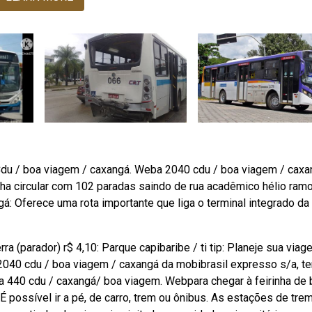
Cdu / boa viagem / caxangá. Weba 2040 cdu / boa viagem / caxa
nha circular com 102 paradas saindo de rua acadêmico hélio ramo
: Oferece uma rota importante que liga o terminal integrado da
ra (parador) r$ 4,10: Parque capibaribe / ti tip: Planeje sua via
2040 cdu / boa viagem / caxangá da mobibrasil expresso s/a, t
a 440 cdu / caxangá/ boa viagem. Webpara chegar à feirinha de
 É possível ir a pé, de carro, trem ou ônibus. As estações de trem