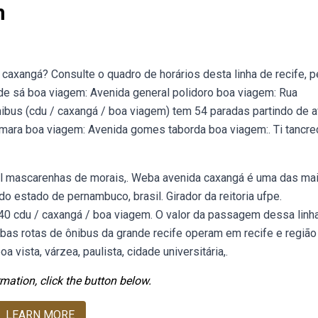
m
caxangá? Consulte o quadro de horários desta linha de recife, p
 de sá boa viagem: Avenida general polidoro boa viagem: Rua
nibus (cdu / caxangá / boa viagem) tem 54 paradas partindo de a
câmara boa viagem: Avenida gomes taborda boa viagem:. Ti tancr
echal mascarenhas de morais,. Weba avenida caxangá é uma das ma
 do estado de pernambuco, brasil. Girador da reitoria ufpe.
440 cdu / caxangá / boa viagem. O valor da passagem dessa linh
ebas rotas de ônibus da grande recife operam em recife e região
 vista, várzea, paulista, cidade universitária,.
mation, click the button below.
LEARN MORE