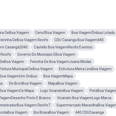
ira DeBoa Viagem
CenofBoa Viagem
Boa ViagemÔnibus Lotado
Feirinha DeBoa Viagem Recife
CDU Caxanga Boa Viagem440
gem Caxangá2040
Castello Boa ViagemRecife Eventos
 Recife
Governo Do Municipio EBoa Viagem
a DeBoa Viagem
Feirinha De Boa ViagemJoana Modas
feitura Municipal DeBoa Viagem
Estrutura Meira LinsBoa Viagem
 Boa ViagemUm Onibus
Boa ViagemMapa
us
De BronBoa Viagem
MapaBoa Viagem
Boa ViagemCe Mapa
Logo VicariatoBoa Viagem
PetzBoa Viage
ViagemDesenho Preto E Branco
Vicariato Boa ViagemLogo Marca
mnistradorBoa Viagem Recife7
Supermercado MaravilhaBoa Viage
scolaBoa Viagem
Boi BrasaBoa Viagem
440 CDUCaxanga