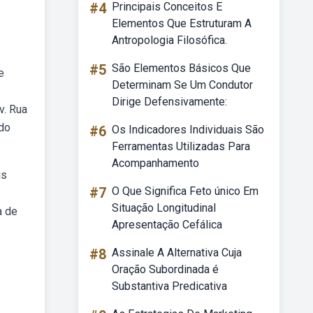
#4
Principais Conceitos E
Elementos Que Estruturam A
Antropologia Filosófica.
#5
São Elementos Básicos Que
e
Determinam Se Um Condutor
Dirige Defensivamente:
v. Rua
edo
#6
Os Indicadores Individuais São
Ferramentas Utilizadas Para
Acompanhamento
is
#7
O Que Significa Feto único Em
Situação Longitudinal
a de
Apresentação Cefálica
#8
Assinale A Alternativa Cuja
Oração Subordinada é
Substantiva Predicativa