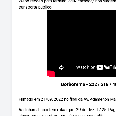
Webdireções para terminal cdu/ caxangá/ boa viagem, 
transporte público.
Borborema - 222 / 218 / 
Filmado em 21/09/2022 no final da Av. Agamenon Ma
As linhas abaixo têm rotas que. 29 de dez, 17:25. Pág
alugar em caxangá, pe que são a sua cara estão.