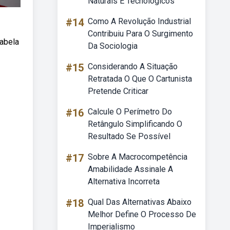
Naturais E Tecnológicos
#14
Como A Revolução Industrial
Contribuiu Para O Surgimento
abela
Da Sociologia
#15
Considerando A Situação
Retratada O Que O Cartunista
Pretende Criticar
#16
Calcule O Perímetro Do
Retângulo Simplificando O
Resultado Se Possível
#17
Sobre A Macrocompetência
Amabilidade Assinale A
Alternativa Incorreta
#18
Qual Das Alternativas Abaixo
Melhor Define O Processo De
Imperialismo