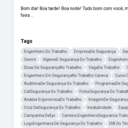
Bom dia! Boa tarde! Boa noite! Tudo bom com você, m
feira ...
Tags
Engenheiro Do Trabalho
EmpresaDe Segurança
Sa
Sesmt
HigieneE Segurança Do Trabalho
Engenheiro
Dicas De SegurançaNo Trabalho
VagaDe Trabalho
Engenheiro Em SegurançaNo Trabalho Caneca
Curso 
AuditoriaDe Segurança Do Trabalho
ProgramasDe Seg
CatSegurança Do Trabalho
FotosSegurança Do Trabal
Analise ErgonomicaDo Trabalho
ImagemDe Seguranç
Cruz DaSegurança Do Trabalho
Insalubridade
Equi
Campanha DeEpi
Carteira EngenheiroSeguranca Trab
LogoEngenharia De Segurança Do Trabalho
DIA Do Té