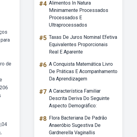
#4
Alimentos In Natura
Minimamente Processados
Processados E
Ultraprocessados
iços
#5
Taxas De Juros Nominal Efetiva
 para
Equivalentes Proporcionais
Real E Aparente
iro de
#6
A Conquista Matemática Livro
De Práticas E Acompanhamento
Da Aprendizagem
ue
 206
#7
A Característica Familiar
s
Descrita Deriva Do Seguinte
Aspecto Demográfico:
#8
Flora Bacteriana De Padrão
9,04
Anaeróbio Sugestiva De
,
Gardnerella Vaginallis