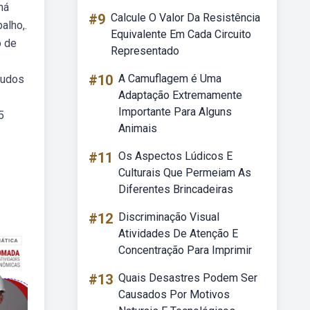
há
#9
Calcule O Valor Da Resistência
alho,.
Equivalente Em Cada Circuito
o de
Representado
#10
A Camuflagem é Uma
tudos
Adaptação Extremamente
Importante Para Alguns
5
Animais
#11
Os Aspectos Lúdicos E
Culturais Que Permeiam As
Diferentes Brincadeiras
#12
Discriminação Visual
Atividades De Atenção E
Concentração Para Imprimir
#13
Quais Desastres Podem Ser
Causados Por Motivos