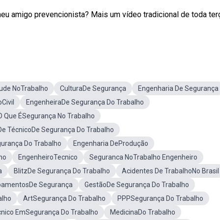
eu amigo prevencionista? Mais um vídeo tradicional de toda ter
ude NoTrabalho
CulturaDe Segurança
Engenharia De Segurança
Civil
EngenheiraDe Segurança Do Trabalho
O Que ÉSegurança No Trabalho
De TécnicoDe Segurança Do Trabalho
urança Do Trabalho
Engenharia DeProdução
ho
EngenheiroTecnico
Seguranca NoTrabalho Engenheiro
a
BlitzDe Segurança Do Trabalho
Acidentes De TrabalhoNo Brasil
pamentosDe Segurança
GestãoDe Segurança Do Trabalho
alho
ArtSegurança Do Trabalho
PPPSegurança Do Trabalho
cnico EmSegurança Do Trabalho
MedicinaDo Trabalho