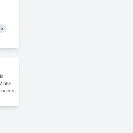
ho
do
Minha
rdagens