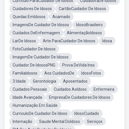
Currículo ParaCuidador De Idosos
CuidadoraDe Idosos
Cuidadores De Idosos
CartãoCuidador De Idosos
Quedas EmIdosos
Acamado
ImagensDe Cuidador De Idosos
IdosoBrasileiro
Cuidados DeEnfermagem
AlimentaçãoIdosos
LarDe Idosos
Arte ParaCuidador De Idosos
Idosa
FotoCuidador De Idosos
ImagemDe Cuidador De Idosos
Cuidador De IdososPNG
Prova DeVida Inss
FamiliaIdosos
Aos CuidadosDe
IdosoFotos
3 Idade
Gerontologia
Aposentados
Cuidados Pessoais
Cuidados AoIdoso
Enfermeira
Idade Avançada
EmpresaDe Cuidadores De Idosos
Humanização Em Saúde
CurriculoDe Cuidador De Idoso
IdosoCuidado
Internação
Saude Mental DoIdoso
Serviços