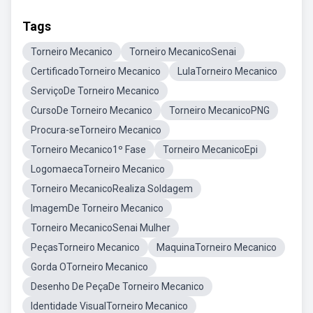
Tags
Torneiro Mecanico
Torneiro MecanicoSenai
CertificadoTorneiro Mecanico
LulaTorneiro Mecanico
ServiçoDe Torneiro Mecanico
CursoDe Torneiro Mecanico
Torneiro MecanicoPNG
Procura-seTorneiro Mecanico
Torneiro Mecanico1º Fase
Torneiro MecanicoEpi
LogomaecaTorneiro Mecanico
Torneiro MecanicoRealiza Soldagem
ImagemDe Torneiro Mecanico
Torneiro MecanicoSenai Mulher
PeçasTorneiro Mecanico
MaquinaTorneiro Mecanico
Gorda OTorneiro Mecanico
Desenho De PeçaDe Torneiro Mecanico
Identidade VisualTorneiro Mecanico