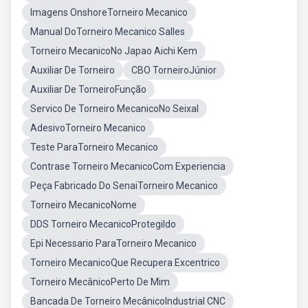
Imagens OnshoreTorneiro Mecanico
Manual DoTorneiro Mecanico Salles
Torneiro MecanicoNo Japao Aichi Kem
Auxiliar De Torneiro
CBO TorneiroJúnior
Auxiliar De TorneiroFunção
Servico De Torneiro MecanicoNo Seixal
AdesivoTorneiro Mecanico
Teste ParaTorneiro Mecanico
Contrase Torneiro MecanicoCom Experiencia
Peça Fabricado Do SenaiTorneiro Mecanico
Torneiro MecanicoNome
DDS Torneiro MecanicoProtegildo
Epi Necessario ParaTorneiro Mecanico
Torneiro MecanicoQue Recupera Excentrico
Torneiro MecânicoPerto De Mim
Bancada De Torneiro MecânicoIndustrial CNC