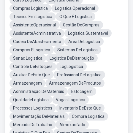
Curso Logistica
Logistica Salario
Compras Logistica
Logistica Operacional
Tecnico Em Logistica
O Que É Logistica
AssistenteOperacional
Gestão DeCompras
AssistenteAdministrativa
Logistica Sustentavel
Cadeia DeAbastecimento
Area DeLogistica
Compras ELogistica
Sistemas DeLogistica
Senac Logistica
Logistica DeDistribuição
Controle DeEstoques
LogLogística
Auxiliar DeEsto Que
Profissional DeLogistica
Armazenagem
Armazenagem DeProdutos
Administração DeMateriais
Estocagem
QualidadeLogística
Vagas Logistica
Processos Logisticos
Inventario DeEsto Que
Movimentação DeMateriais
Compra Logistica
Mercado DeTrabalho
Almoxarifado