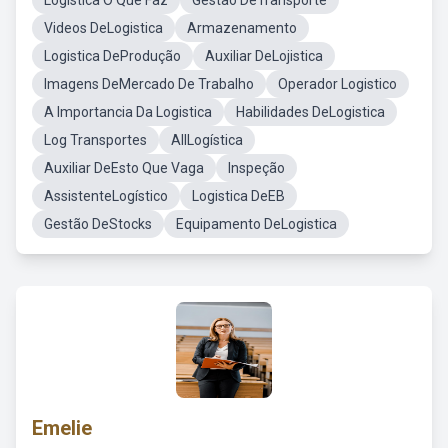
Logistica O Que Faz
Gestao DeTransporte
Videos DeLogistica
Armazenamento
Logistica DeProdução
Auxiliar DeLojistica
Imagens DeMercado De Trabalho
Operador Logistico
A Importancia Da Logistica
Habilidades DeLogistica
Log Transportes
AllLogística
Auxiliar DeEsto Que Vaga
Inspeção
AssistenteLogístico
Logistica DeEB
Gestão DeStocks
Equipamento DeLogistica
Emelie