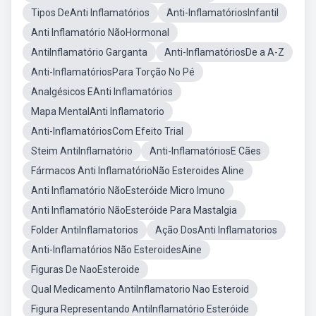
Tipos DeAnti Inflamatórios
Anti-InflamatóriosInfantil
Anti Inflamatório NãoHormonal
AntiInflamatório Garganta
Anti-InflamatóriosDe a A-Z
Anti-InflamatóriosPara Torção No Pé
Analgésicos EAnti Inflamatórios
Mapa MentalAnti Inflamatorio
Anti-InflamatóriosCom Efeito Trial
Steim AntiInflamatório
Anti-InflamatóriosE Cães
Fármacos Anti InflamatórioNão Esteroides Aline
Anti Inflamatório NãoEsteróide Micro Imuno
Anti Inflamatório NãoEsteróide Para Mastalgia
Folder AntiInflamatorios
Ação DosAnti Inflamatorios
Anti-Inflamatórios Não EsteroidesAine
Figuras De NaoEsteroide
Qual Medicamento AntiInflamatorio Nao Esteroid
Figura Representando AntiInflamatório Esteróide