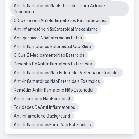
Anti-Inflamatórios NãoEsteróides Para Artrose
Psoriásica
O Que FazemAnti-Inflamatórios Não Esteroides
Antiinflamatório NãoEsteroidal Mecanismo
Analgessicos NãoEsteroidais Fotos
Anti-Inflamatórios EsteroidesPara Slide
O Que É MedicamentoNão Esteroide
Desenho DeAnti Inflamatorio Esteroides
Anti-Inflamatórios Não EsteroidesVeterinario Cronidor
Anti-Inflamatórios NãoEsteroidais Exemplos
Remédio AntiInflamatório Não Esteriodal
Antinflamtorio NãoHormonal
Toxidades DeAnti Inflamatorios
AntiInflamatorio Background
Anti-InflamatóriosForte Não Esteroidais