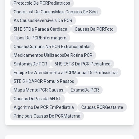
Protocolo De PCRPediatricos
Check List De CausasMais Comuns De Sibo
As CausasReversiveis Da PCR
5H E 5TDa Parada Cardiaca
Causas Da PCRFoto
Tipos De PCREnfermagem
CausasComuns Na PCR Extrahospitalar
Medicamentos UltilizadosDe Rotina PCR
SintomasDe PCR
5HS E5TS Da PCR Pediatrica
Equipe De Atendimento a PCRManual Do Profissional
5TE 5 HDAPCR Romulo Passos
Mapa MentalPCR Causas
ExameDe PCR
Causas DeParada 5H 5T
Algoritmo De PCR EmPediatria
Causas PCRGestante
Principais Causas De PCRMaterna