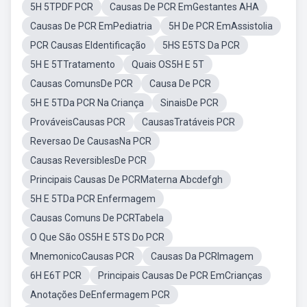
5H 5TPDF PCR
Causas De PCR EmGestantes AHA
Causas De PCR EmPediatria
5H De PCR EmAssistolia
PCR Causas EIdentificação
5HS E5TS Da PCR
5H E 5TTratamento
Quais OS5H E 5T
Causas ComunsDe PCR
Causa De PCR
5H E 5TDa PCR Na Criança
SinaisDe PCR
ProváveisCausas PCR
CausasTratáveis PCR
Reversao De CausasNa PCR
Causas ReversiblesDe PCR
Principais Causas De PCRMaterna Abcdefgh
5H E 5TDa PCR Enfermagem
Causas Comuns De PCRTabela
O Que São OS5H E 5TS Do PCR
MnemonicoCausas PCR
Causas Da PCRImagem
6H E6T PCR
Principais Causas De PCR EmCrianças
Anotações DeEnfermagem PCR