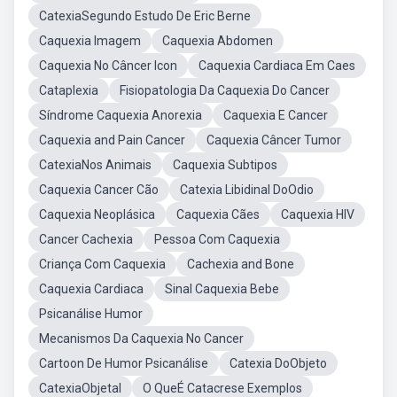
CatexiaSegundo Estudo De Eric Berne
Caquexia Imagem
Caquexia Abdomen
Caquexia No Câncer Icon
Caquexia Cardiaca Em Caes
Cataplexia
Fisiopatologia Da Caquexia Do Cancer
Síndrome Caquexia Anorexia
Caquexia E Cancer
Caquexia and Pain Cancer
Caquexia Câncer Tumor
CatexiaNos Animais
Caquexia Subtipos
Caquexia Cancer Cão
Catexia Libidinal DoOdio
Caquexia Neoplásica
Caquexia Cães
Caquexia HIV
Cancer Cachexia
Pessoa Com Caquexia
Criança Com Caquexia
Cachexia and Bone
Caquexia Cardiaca
Sinal Caquexia Bebe
Psicanálise Humor
Mecanismos Da Caquexia No Cancer
Cartoon De Humor Psicanálise
Catexia DoObjeto
CatexiaObjetal
O QueÉ Catacrese Exemplos