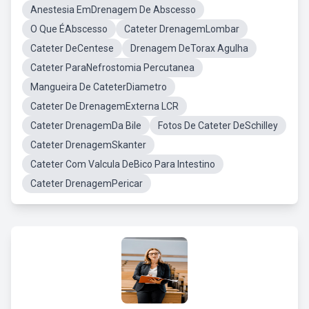
Anestesia EmDrenagem De Abscesso
O Que ÉAbscesso
Cateter DrenagemLombar
Cateter DeCentese
Drenagem DeTorax Agulha
Cateter ParaNefrostomia Percutanea
Mangueira De CateterDiametro
Cateter De DrenagemExterna LCR
Cateter DrenagemDa Bile
Fotos De Cateter DeSchilley
Cateter DrenagemSkanter
Cateter Com Valcula DeBico Para Intestino
Cateter DrenagemPericar