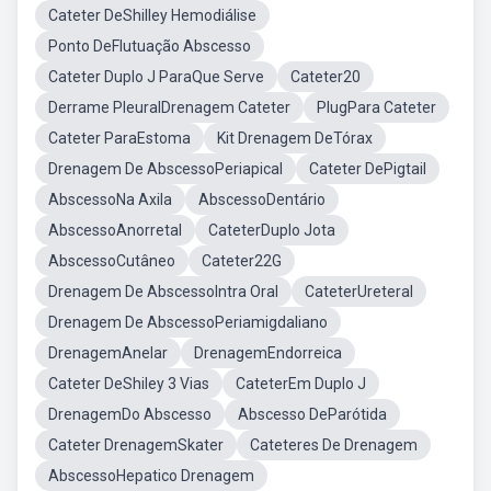
Cateter DeShilley Hemodiálise
Ponto DeFlutuação Abscesso
Cateter Duplo J ParaQue Serve
Cateter20
Derrame PleuralDrenagem Cateter
PlugPara Cateter
Cateter ParaEstoma
Kit Drenagem DeTórax
Drenagem De AbscessoPeriapical
Cateter DePigtail
AbscessoNa Axila
AbscessoDentário
AbscessoAnorretal
CateterDuplo Jota
AbscessoCutâneo
Cateter22G
Drenagem De AbscessoIntra Oral
CateterUreteral
Drenagem De AbscessoPeriamigdaliano
DrenagemAnelar
DrenagemEndorreica
Cateter DeShiley 3 Vias
CateterEm Duplo J
DrenagemDo Abscesso
Abscesso DeParótida
Cateter DrenagemSkater
Cateteres De Drenagem
AbscessoHepatico Drenagem