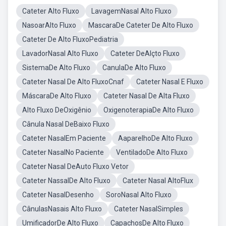
Cateter Alto Fluxo
LavagemNasal Alto Fluxo
NasoarAlto Fluxo
MascaraDe Cateter De Alto Fluxo
Cateter De Alto FluxoPediatria
LavadorNasal Alto Fluxo
Cateter DeAlçto Fluxo
SistemaDe Alto Fluxo
CanulaDe Alto Fluxo
Cateter Nasal De Alto FluxoCnaf
Cateter Nasal E Fluxo
MáscaraDe Alto Fluxo
Cateter Nasal De Alta Fluxo
Alto Fluxo DeOxigênio
OxigenoterapiaDe Alto Fluxo
Cânula Nasal DeBaixo Fluxo
Cateter NasalEm Paciente
AaparelhoDe Alto Fluxo
Cateter NasalNo Paciente
VentiladoDe Alto Fluxo
Cateter Nasal DeAuto Fluxo Vetor
Cateter NassalDe Alto Fluxo
Cateter Nasal AltoFlux
Cateter NasalDesenho
SoroNasal Alto Fluxo
CânulasNasais Alto Fluxo
Cateter NasalSimples
UmificadorDe Alto Fluxo
CapachosDe Alto Fluxo