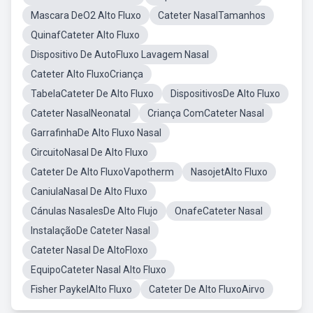
Mascara DeO2 Alto Fluxo
Cateter NasalTamanhos
QuinafCateter Alto Fluxo
Dispositivo De AutoFluxo Lavagem Nasal
Cateter Alto FluxoCriança
TabelaCateter De Alto Fluxo
DispositivosDe Alto Fluxo
Cateter NasalNeonatal
Criança ComCateter Nasal
GarrafinhaDe Alto Fluxo Nasal
CircuitoNasal De Alto Fluxo
Cateter De Alto FluxoVapotherm
NasojetAlto Fluxo
CaniulaNasal De Alto Fluxo
Cánulas NasalesDe Alto Flujo
OnafeCateter Nasal
InstalaçãoDe Cateter Nasal
Cateter Nasal De AltoFloxo
EquipoCateter Nasal Alto Fluxo
Fisher PaykelAlto Fluxo
Cateter De Alto FluxoAirvo