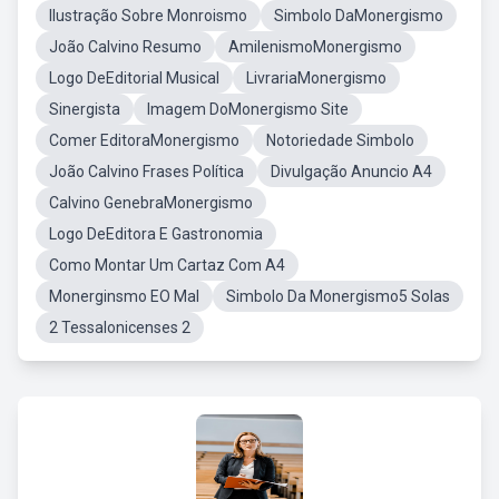
Ilustração Sobre Monroismo
Simbolo DaMonergismo
João Calvino Resumo
AmilenismoMonergismo
Logo DeEditorial Musical
LivrariaMonergismo
Sinergista
Imagem DoMonergismo Site
Comer EditoraMonergismo
Notoriedade Simbolo
João Calvino Frases Política
Divulgação Anuncio A4
Calvino GenebraMonergismo
Logo DeEditora E Gastronomia
Como Montar Um Cartaz Com A4
Monerginsmo EO Mal
Simbolo Da Monergismo5 Solas
2 Tessalonicenses 2