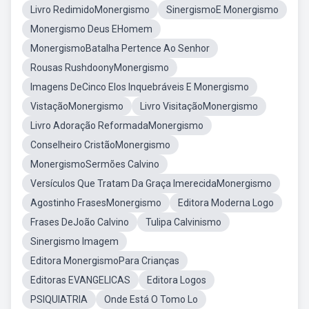
Livro RedimidoMonergismo
SinergismoE Monergismo
Monergismo Deus EHomem
MonergismoBatalha Pertence Ao Senhor
Rousas RushdoonyMonergismo
Imagens DeCinco Elos Inquebráveis E Monergismo
VistaçãoMonergismo
Livro VisitaçãoMonergismo
Livro Adoração ReformadaMonergismo
Conselheiro CristãoMonergismo
MonergismoSermões Calvino
Versículos Que Tratam Da Graça ImerecidaMonergismo
Agostinho FrasesMonergismo
Editora Moderna Logo
Frases DeJoão Calvino
Tulipa Calvinismo
Sinergismo Imagem
Editora MonergismoPara Crianças
Editoras EVANGELICAS
Editora Logos
PSIQUIATRIA
Onde Está O Tomo Lo