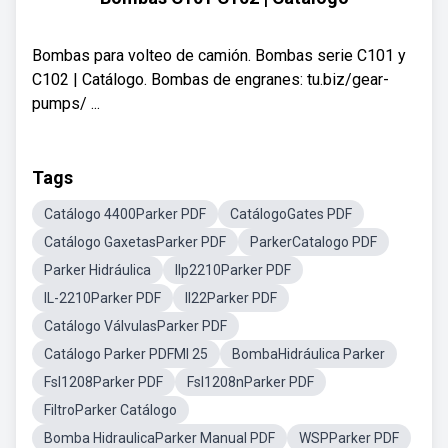
Bombas para volteo de camión. Bombas serie C101 y
C102 | Catálogo. Bombas de engranes: tu.biz/gear-
pumps/ ...
Tags
Catálogo 4400Parker PDF
CatálogoGates PDF
Catálogo GaxetasParker PDF
ParkerCatalogo PDF
Parker Hidráulica
Ilp2210Parker PDF
IL-2210Parker PDF
Il22Parker PDF
Catálogo VálvulasParker PDF
Catálogo Parker PDFMl 25
BombaHidráulica Parker
Fsl1208Parker PDF
Fsl1208nParker PDF
FiltroParker Catálogo
Bomba HidraulicaParker Manual PDF
WSPParker PDF