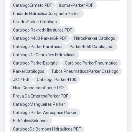
CatálogoErmeto PDF
IsomaxParker PDF
Unidade HidráulicaCompacta Parker
CilindroParker Catálogo
Catálogo RexrothHidráulica PDF
Catálogo 4400 ParkerBR PDF
FiltrosParker Catálogo
Catálogo ParkerParafusos
Parker4660 Catalog.pdf
CatálogoDe Conexões Hidráulicas
Catálogo ParkerEspigão
Catálogo ParkerPneumática
ParkerCatálogos
Tubos PneumáticosParker Catálogo
JIC 7.Pdf
Catálogo Parker4100
Fluid ConnectorsParker PDF
Prova Da EmpresaParker PDF
CatálogoMangueiras Parker
Catálogo ParkerAerospace Parker
HidráulicaSolutions
CatálogoDe Bombas Hidráulicas PDF