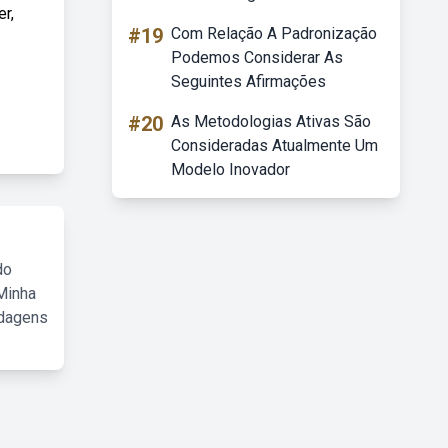
r,
#19
Com Relação A Padronização
Podemos Considerar As
Seguintes Afirmações
#20
As Metodologias Ativas São
Consideradas Atualmente Um
Modelo Inovador
do
Minha
rdagens