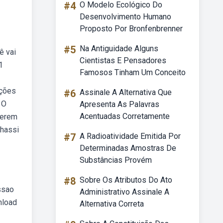
#4
O Modelo Ecológico Do
Desenvolvimento Humano
Proposto Por Bronfenbrenner
#5
Na Antiguidade Alguns
ê vai
Cientistas E Pensadores
1
Famosos Tinham Um Conceito
uções
#6
Assinale A Alternativa Que
 O
Apresenta As Palavras
Acentuadas Corretamente
perem
chassi
#7
A Radioatividade Emitida Por
Determinadas Amostras De
Substâncias Provém
#8
Sobre Os Atributos Do Ato
ssao
Administrativo Assinale A
nload
Alternativa Correta