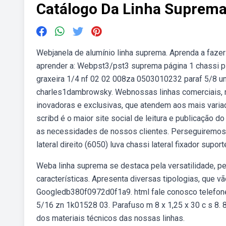
Catálogo Da Linha Suprem
Webjanela de alumínio linha suprema. Aprenda a fazer 
aprender a: Webpst3/pst3 suprema página 1 chassi
graxeira 1/4 nf 02 02 008za 0503010232 paraf 5/8 un
charles1dambrowsky. Webnossas linhas comerciais, r
inovadoras e exclusivas, que atendem aos mais variado
scribd é o maior site social de leitura e publicaçã
as necessidades de nossos clientes. Perseguiremos de
lateral direito (6050) luva chassi lateral fixador supor
Weba linha suprema se destaca pela versatilidade, per
características. Apresenta diversas tipologias, que v
Googledb380f0972d0f1a9. html fale conosco telefone:
5/16 zn 1k01528 03. Parafuso m 8 x 1,25 x 30 c s 8. 
dos materiais técnicos das nossas linhas.