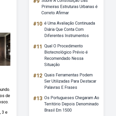
#9
Sobre A Constituição Das
Primeiras Estruturas Urbanas é
Correto Afirmar
#10
é Uma Avaliação Continuada
Diária Que Conta Com
Diferentes Instrumentos
#11
Qual O Procedimento
Biotecnológico Prévio é
Recomendado Nessa
Situação
#12
Quais Ferramentas Podem
Ser Utilizadas Para Destacar
,
Palavras E Frases
mundo.
dos de
#13
Os Portugueses Chegaram Ao
osco.
Território Depois Denominado
Brasil Em 1500
 3 e