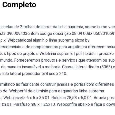
a Completo
janelas de 2 folhas de correr da linha suprema, nesse curso voc
 pst3 0909094336 item código descrição 08 09 008z 050301069
c x. Webcatalogal alumínio linha suprema alcoa by
esidenciais e de complementos para arquitetura oferecem sol
s tipos de projetos. Weblinha suprema | pdf | brasil | pressão.
o do mundo. Forneceremos produtos e serviços que atendam ou su
 maneira incansável a melhoria. Chassi lateral direito (5065) 
te silo lateral prendedor 5/8 unc x 210.
mitindo ao fabricante construir janelas e portas com diferentes
ão de. Webperfil de aluminio para esquadrias linha suprema.
 Webchaveta 6 x 6 x 35 01. Roldana 28,58 x 6,0 01. Arruela pre
8 zn 01. Parafuso m8 x 1,25x10. Webconfira abaixo e faça o dow