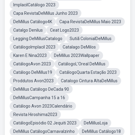
ImplacilCatálogo 2023
Capa RevistaDeMillus Junho 2023
DeMillus Catálogo4K
Capa RevistaDeMillus Maio 2023
Catalgo Denilus
Ceat Logo2023
Legging DeMillusCatalogo
Sutiã ColonialDeMillus
CatálogoImplacil 2023
Catalago DeMilos
Karen E Nina2023
DeMillus 2023Wallpaper
CatálogoAvon 2023
CatálogoL'Oreal DeMillus
Catálogo DeMillus19
CatálogoQuarta Estação 2023
Proddutos Avon2023
Catalogo Cintura AltaDeMillus
DeMillus Catálogo DeCada 90
DeMillusCampanha 15 a 16
Catálogo Avon 2023Calendário
Revista Hiroshima2023
CatálogoEpisódio 02 Jequiti 2023
DeMillusLoja
DeMillus CatálogoCarnavalzinho
DeMillus Catálogo18