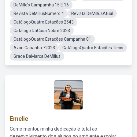
DeMillo's Campamha 15 E 16
Revista DeMillusNumero 4
Revista DeMillusAtual
CatálogoQuatro Estações 2543
Catálogo DaCasa Nobre 2023
CatálogoQuatro Estações Campanha 01
Avon Capanha 72023
CatálogoQuatro Estações Tenis
Grade DaMarca DeMillus
Emelie
Como mentor, minha dedicação é total ao
desenvolvimento dos alunos no ambiente escolar,