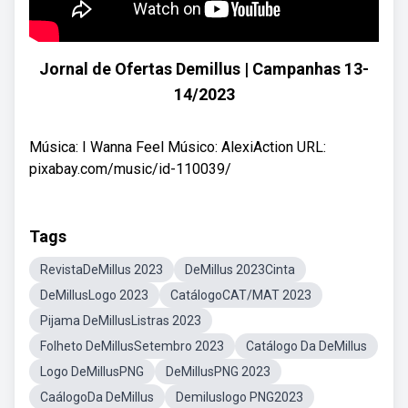
Jornal de Ofertas Demillus | Campanhas 13-
14/2023
Música: I Wanna Feel Músico: AlexiAction URL:
pixabay.com/music/id-110039/
Tags
RevistaDeMillus 2023
DeMillus 2023Cinta
DeMillusLogo 2023
CatálogoCAT/MAT 2023
Pijama DeMillusListras 2023
Folheto DeMillusSetembro 2023
Catálogo Da DeMillus
Logo DeMillusPNG
DeMillusPNG 2023
CaálogoDa DeMillus
Demiluslogo PNG2023