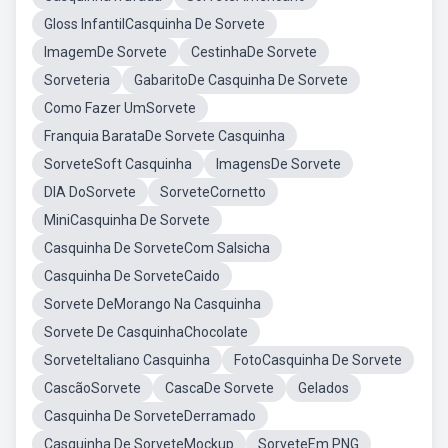
Gloss InfantilCasquinha De Sorvete
ImagemDe Sorvete
CestinhaDe Sorvete
Sorveteria
GabaritoDe Casquinha De Sorvete
Como Fazer UmSorvete
Franquia BarataDe Sorvete Casquinha
SorveteSoft Casquinha
ImagensDe Sorvete
DIA DoSorvete
SorveteCornetto
MiniCasquinha De Sorvete
Casquinha De SorveteCom Salsicha
Casquinha De SorveteCaido
Sorvete DeMorango Na Casquinha
Sorvete De CasquinhaChocolate
SorveteItaliano Casquinha
FotoCasquinha De Sorvete
CascãoSorvete
CascaDe Sorvete
Gelados
Casquinha De SorveteDerramado
Casquinha De SorveteMockup
SorveteEm PNG