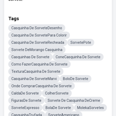
Tags
Casquinha De SorveteDesenho
Casquinha De SorvetePara Colorir
Casquinha De SorveteRecheada
SorvetePote
Sorvete DeMorango Casquinha
Casquinhas De Sorvete
ConeCasquinha De Sorvete
Como FazerCasquinha De Sorvete
TexturaCasquinha De Sorvete
Casquinha De SorveteMarvi
BoloDe Sorvete
Onde ComprarCasquinha De Sorvete
CaldaDe Sorvete
ColherSorvete
FigurasDe Sorvete
Sorvete De Casquinha DeCreme
SorveteExpresso
BolaDe Sorvete
MolekaSorvetes
CasquinhaTrufada
SorveteAmericano