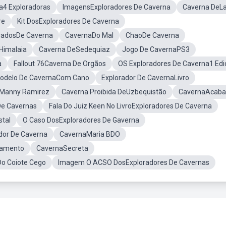
a4 Exploradoras
ImagensExploradores De Caverna
Caverna DeL
re
Kit DosExploradores De Caverna
oradosDe Caverna
CavernaDo Mal
ChaoDe Caverna
Himalaia
Caverna DeSedequiaz
Jogo De CavernaPS3
a
Fallout 76Caverna De Orgãos
OS Exploradores De Caverna1 Edi
odelo De CavernaCom Cano
Explorador De CavernaLivro
aManny Ramirez
Caverna Proibida DeUzbequistão
CavernaAcaba
De Cavernas
Fala Do Juiz Keen No LivroExploradores De Caverna
stal
O Caso DosExploradores De Gaverna
dor De Caverna
CavernaMaria BDO
pamento
CavernaSecreta
o Coiote Cego
Imagem O ACSO DosExploradores De Cavernas