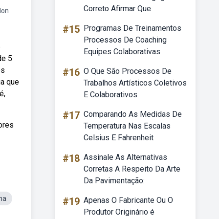
Correto Afirmar Que
lon
#15
Programas De Treinamentos
Processos De Coaching
e
Equipes Colaborativas
de 5
os
#16
O Que São Processos De
ia que
Trabalhos Artísticos Coletivos
é,
E Colaborativos
#17
Comparando As Medidas De
ores
Temperatura Nas Escalas
Celsius E Fahrenheit
#18
Assinale As Alternativas
Corretas A Respeito Da Arte
Da Pavimentação:
na
#19
Apenas O Fabricante Ou O
Produtor Originário é