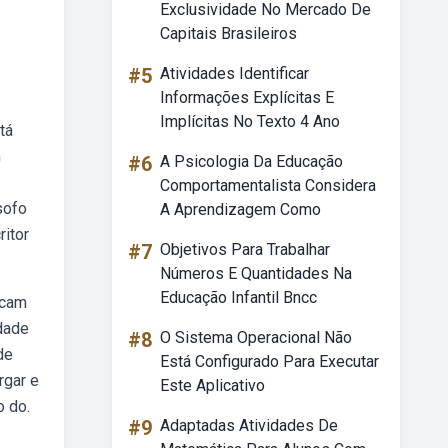
Exclusividade No Mercado De
Capitais Brasileiros
#5
Atividades Identificar
Informações Explícitas E
Implícitas No Texto 4 Ano
tá
m
#6
A Psicologia Da Educação
Comportamentalista Considera
sofo
A Aprendizagem Como
ritor
#7
Objetivos Para Trabalhar
Números E Quantidades Na
Educação Infantil Bncc
icam
dade
#8
O Sistema Operacional Não
de
Está Configurado Para Executar
rgar e
Este Aplicativo
o do.
#9
Adaptadas Atividades De