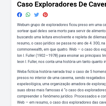
Caso Exploradores De Cav
Webum grupo de exploradores ficou preso em uma c
sortear qual deles seria morto para servir de alimen
buscando uma leitura envolvente e repleta de dilema
resumo, o caso jurídico se passa no ano de 4. 300, na 
commonwealth, em que quatro. Web — o caso dos explo
lon l. Fuller (1902—1978) para ensinar as principais l
leon l. Fuller, nos conta uma história um tanto quanto i
Weba fictícia história narrada traz o caso de 5 hom
presos no interior de uma caverna, sendo resgatado
espeleológica, uma organização amadora de explora
suas obras mais famosas é “o caso dos exploradores 
compreender o fenômeno jurídico. Processados e con
Web — em resumo, o caso dos exploradores das caver