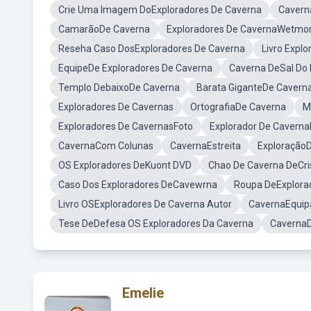
Crie Uma Imagem DoExploradores De Caverna
Cavern
CamarãoDe Caverna
Exploradores De CavernaWetmo
Reseha Caso DosExploradores De Caverna
Livro Expl
EquipeDe Exploradores De Caverna
Caverna DeSal Do 
Templo DebaixoDe Caverna
Barata GiganteDe Cavern
Exploradores De Cavernas
OrtografiaDe Caverna
M
Exploradores De CavernasFoto
Explorador De Cavern
CavernaCom Colunas
CavernaEstreita
Exploração
OS Exploradores DeKuont DVD
Chao De Caverna DeCri
Caso Dos Exploradores DeCavewrna
Roupa DeExplora
Livro OSExploradores De Caverna Autor
CavernaEqui
Tese DeDefesa OS Exploradores Da Caverna
CavernaD
Emelie