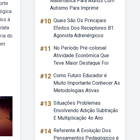
Matemática Para Alunos Com
orte
Autismo Para Imprimir
ógica
dos à
#10
Quais São Os Principais
elata
Efeitos Dos Receptores B1
Agonista Adrenérgicos
ria do
com
#11
No Período Pré-colonial
Atividade Econômica Que
Teve Maior Destaque Foi
#12
Como Futuro Educador é
Muito Importante Conhecer As
Metodologias Ativas
#13
Situações Problemas
Envolvendo Adição Subtração
E Multiplicação 4o Ano
#14
Referente A Evolução Dos
Pensamentos Pedagógicos é