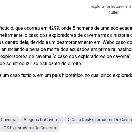
exploradores caverna 
fuller
fictício, que ocorreu em 4299, onde 5 homens de uma sociedad
eiramente, o caso dos exploradores de caverna traz a história 
os dentro dela, devido a um desmoronamento em. Webo caso d
em enunciando a pena de morte dos acusados em primeira instânc
exploradores de caverna “o caso dos exploradores de caverna” 
e se introduzir ao estudante de direito.
 um caso fictício, em um país hipotético, no qual cinco explorad
 Caverna
Alegoria DaCaverna
O Caso DosExploradores De Caver
OS ExlporadoresDe Caverna