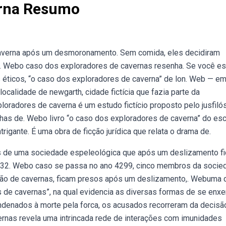
erna Resumo
averna após um desmoronamento. Sem comida, eles decidiram
to. Webo caso dos exploradores de cavernas resenha. Se você es
s éticos, “o caso dos exploradores de caverna” de lon. Web — e
localidade de newgarth, cidade fictícia que fazia parte da
radores de caverna é um estudo fictício proposto pelo jusfiló
inhas de. Webo livro “o caso dos exploradores de caverna” do esc
ntrigante. É uma obra de ficção jurídica que relata o drama de.
ens de uma sociedade espeleológica que após um deslizamento f
s 32. Webo caso se passa no ano 4299, cinco membros da socie
ção de cavernas, ficam presos após um deslizamento,. Webuma 
de cavernas”, na qual evidencia as diversas formas de se enxe
denados à morte pela forca, os acusados recorreram da decisã
nas revela uma intrincada rede de interações com imunidades