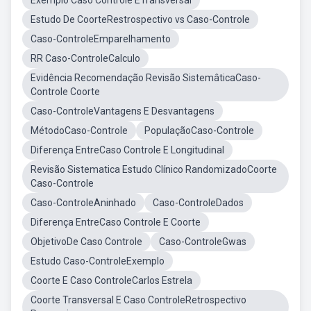
Exemplo Caso Controle ETransversal
Estudo De CoorteRestrospectivo vs Caso-Controle
Caso-ControleEmparelhamento
RR Caso-ControleCalculo
Evidência Recomendação Revisão SistemâticaCaso-
Controle Coorte
Caso-ControleVantagens E Desvantagens
MétodoCaso-Controle
PopulaçãoCaso-Controle
Diferença EntreCaso Controle E Longitudinal
Revisão Sistematica Estudo Clínico RandomizadoCoorte
Caso-Controle
Caso-ControleAninhado
Caso-ControleDados
Diferença EntreCaso Controle E Coorte
ObjetivoDe Caso Controle
Caso-ControleGwas
Estudo Caso-ControleExemplo
Coorte E Caso ControleCarlos Estrela
Coorte Transversal E Caso ControleRetrospectivo