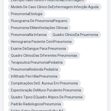
Exemplo Caso Clínico PneumoniaEnfermagem
Modelo De Caso Clínico DeEnfermagem Infecção Aguda
PneumoniaEtiologia
Fluxograma De PneumoniaPequeno
Pneumonia EManifestações Clínicas
PneumoniaNa Infancia
Quadro ClinicoDa Pnuemonia
Hemograma Paciente ComPneumonia
Exame DeSangue Para Pneumonia
Quadro ClínicoDas Diferentes Pneumonias
Terapeutica PneumoniaPediatria
PneumoniaRedonda Pediatria
Infiltrado Peri HilarPneumonia
Complicações DeS. Aureus Em Pneumonia
Expectoração DeMuco Purulento Pneumonia
Quadro Tipico EQuadro Atipico De Pneumonia
Padrão RadiologicosPneumonia