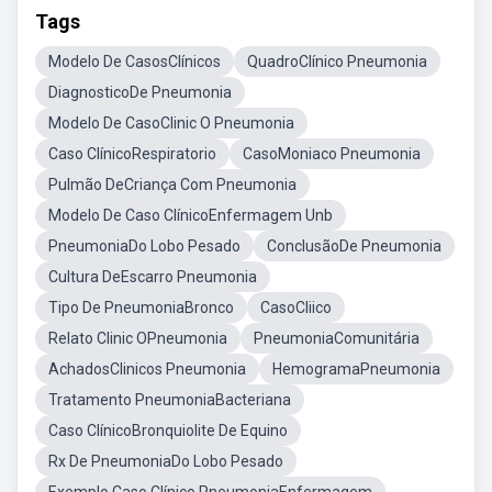
Tags
Modelo De CasosClínicos
QuadroClínico Pneumonia
DiagnosticoDe Pneumonia
Modelo De CasoClinic O Pneumonia
Caso ClínicoRespiratorio
CasoMoniaco Pneumonia
Pulmão DeCriança Com Pneumonia
Modelo De Caso ClínicoEnfermagem Unb
PneumoniaDo Lobo Pesado
ConclusãoDe Pneumonia
Cultura DeEscarro Pneumonia
Tipo De PneumoniaBronco
CasoCliico
Relato Clinic OPneumonia
PneumoniaComunitária
AchadosClinicos Pneumonia
HemogramaPneumonia
Tratamento PneumoniaBacteriana
Caso ClínicoBronquiolite De Equino
Rx De PneumoniaDo Lobo Pesado