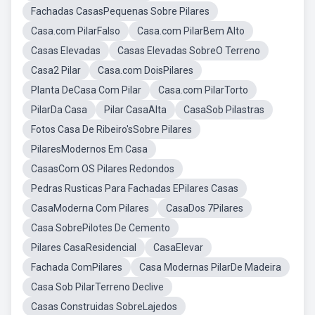
Fachadas CasasPequenas Sobre Pilares
Casa.com PilarFalso
Casa.com PilarBem Alto
Casas Elevadas
Casas Elevadas SobreO Terreno
Casa2 Pilar
Casa.com DoisPilares
Planta DeCasa Com Pilar
Casa.com PilarTorto
PilarDa Casa
Pilar CasaAlta
CasaSob Pilastras
Fotos Casa De Ribeiro'sSobre Pilares
PilaresModernos Em Casa
CasasCom OS Pilares Redondos
Pedras Rusticas Para Fachadas EPilares Casas
CasaModerna Com Pilares
CasaDos 7Pilares
Casa SobrePilotes De Cemento
Pilares CasaResidencial
CasaElevar
Fachada ComPilares
Casa Modernas PilarDe Madeira
Casa Sob PilarTerreno Declive
Casas Construidas SobreLajedos