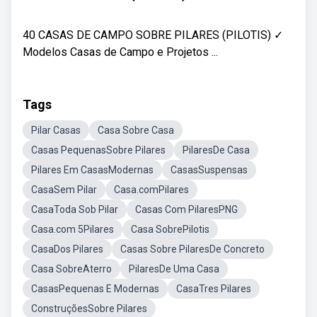
40 CASAS DE CAMPO SOBRE PILARES (PILOTIS) ✓
Modelos Casas de Campo e Projetos ...
Tags
Pilar Casas
Casa Sobre Casa
Casas PequenasSobre Pilares
PilaresDe Casa
Pilares Em CasasModernas
CasasSuspensas
CasaSem Pilar
Casa.comPilares
CasaToda Sob Pilar
Casas Com PilaresPNG
Casa.com 5Pilares
Casa SobrePilotis
CasaDos Pilares
Casas Sobre PilaresDe Concreto
Casa SobreAterro
PilaresDe Uma Casa
CasasPequenas E Modernas
CasaTres Pilares
ConstruçõesSobre Pilares