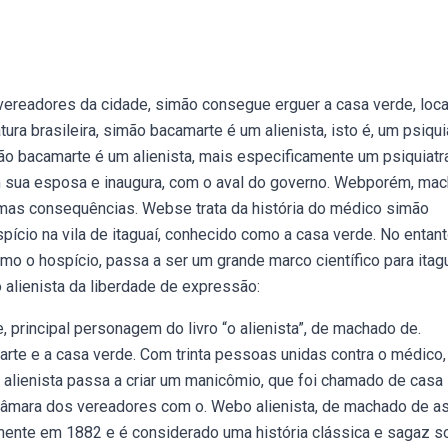
vereadores da cidade, simão consegue erguer a casa verde, loca
ura brasileira, simão bacamarte é um alienista, isto é, um psiquia
mão bacamarte é um alienista, mais especificamente um psiquiatra
om sua esposa e inaugura, com o aval do governo. Webporém, ma
ltimas consequências. Webse trata da história do médico simão
ício na vila de itaguaí, conhecido como a casa verde. No entant
mo o hospício, passa a ser um grande marco científico para itagu
alienista da liberdade de expressão:
, principal personagem do livro “o alienista”, de machado de.
rte e a casa verde. Com trinta pessoas unidas contra o médico,
alienista passa a criar um manicômio, que foi chamado de casa
a câmara dos vereadores com o. Webo alienista, de machado de as
almente em 1882 e é considerado uma história clássica e sagaz s