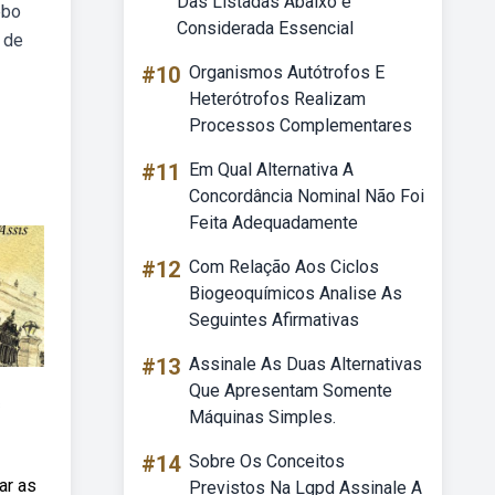
Das Listadas Abaixo é
ebo
Considerada Essencial
 de
#10
Organismos Autótrofos E
Heterótrofos Realizam
Processos Complementares
#11
Em Qual Alternativa A
Concordância Nominal Não Foi
Feita Adequadamente
#12
Com Relação Aos Ciclos
Biogeoquímicos Analise As
Seguintes Afirmativas
#13
Assinale As Duas Alternativas
Que Apresentam Somente
s
Máquinas Simples.
#14
Sobre Os Conceitos
ar as
Previstos Na Lgpd Assinale A