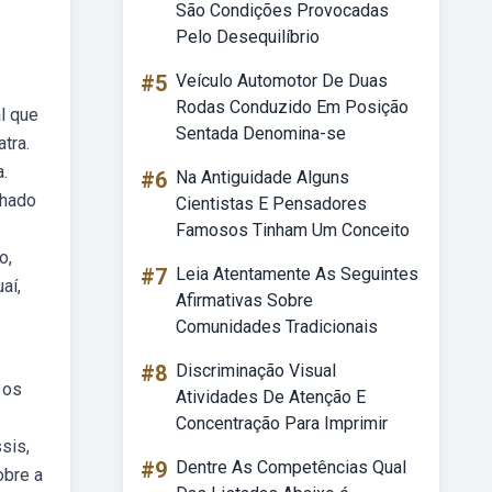
São Condições Provocadas
Pelo Desequilíbrio
#5
Veículo Automotor De Duas
Rodas Conduzido Em Posição
l que
Sentada Denomina-se
tra.
.
#6
Na Antiguidade Alguns
chado
Cientistas E Pensadores
Famosos Tinham Um Conceito
o,
#7
Leia Atentamente As Seguintes
aí,
Afirmativas Sobre
Comunidades Tradicionais
#8
Discriminação Visual
 os
Atividades De Atenção E
Concentração Para Imprimir
sis,
#9
Dentre As Competências Qual
obre a