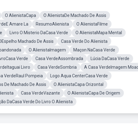
O AlienistaCapa
O AlienistaDe Machado De Assis
rdeE Amare La
ResumoAlienista
O AlienistaFilme
se
Livro O Misterio DaCasa Verde
O AlienistaMapa Mental
OEspelho Machado De Assis
Casa Verde Do Alienista
bandonada
O AlienistaImagem
Maçon NaCasa Verde
ivroCasa Verde
Casa VerdeAssombrada
Lúcia DaCasa Verde
rdeItaguai Livro
Casa VerdeSombria
A Casa VerdeImagem Moa
sa VerdeRaul Pompeia
Logo Aqua CenterCasa Verde
ros De Machado De Assis
O AlienistaCapa Orizontal
ienista
Casa VerdeVazante
O AlienistaCapa De Origem
ação DaCasa Verde Do Livro O Alienista