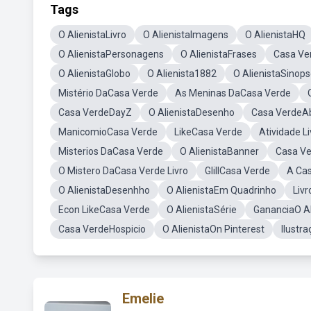
Tags
O AlienistaLivro
O AlienistaImagens
O AlienistaHQ
O AlienistaPersonagens
O AlienistaFrases
Casa Ve
O AlienistaGlobo
O Alienista1882
O AlienistaSinop
Mistério DaCasa Verde
As Meninas DaCasa Verde
Casa VerdeDayZ
O AlienistaDesenho
Casa VerdeA
ManicomioCasa Verde
LikeCasa Verde
Atividade L
Misterios DaCasa Verde
O AlienistaBanner
Casa Ve
O Mistero DaCasa Verde Livro
GlillCasa Verde
A Ca
O AlienistaDesenhho
O AlienistaEm Quadrinho
Liv
Econ LikeCasa Verde
O AlienistaSérie
GananciaO Al
Casa VerdeHospicio
O AlienistaOn Pinterest
Ilustr
Emelie