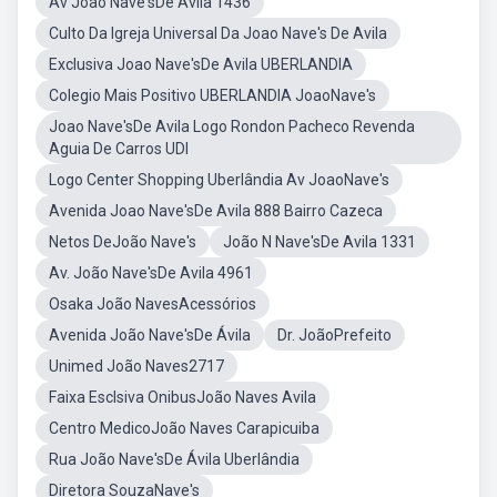
Av Joao Nave'sDe Avila 1436
Culto Da Igreja Universal Da Joao Nave's De Avila
Exclusiva Joao Nave'sDe Avila UBERLANDIA
Colegio Mais Positivo UBERLANDIA JoaoNave's
Joao Nave'sDe Avila Logo Rondon Pacheco Revenda
Aguia De Carros UDI
Logo Center Shopping Uberlândia Av JoaoNave's
Avenida Joao Nave'sDe Avila 888 Bairro Cazeca
Netos DeJoão Nave's
João N Nave'sDe Avila 1331
Av. João Nave'sDe Avila 4961
Osaka João NavesAcessórios
Avenida João Nave'sDe Ávila
Dr. JoãoPrefeito
Unimed João Naves2717
Faixa Esclsiva OnibusJoão Naves Avila
Centro MedicoJoão Naves Carapicuiba
Rua João Nave'sDe Ávila Uberlândia
Diretora SouzaNave's