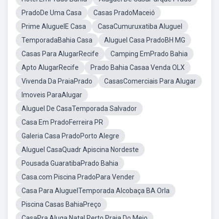
PradoDe Uma Casa
Casas PradoMaceió
Prime AluguelE Casa
CasaCumuruxatiba Aluguel
TemporadaBahia Casa
Aluguel Casa PradoBH MG
Casas Para AlugarRecife
Camping EmPrado Bahia
Apto AlugarRecife
Prado Bahia Casaa Venda OLX
Vivenda Da PraiaPrado
CasasComerciais Para Alugar
Imoveis ParaAlugar
Aluguel De CasaTemporada Salvador
Casa Em PradoFerreira PR
Galeria Casa PradoPorto Alegre
Aluguel CasaQuadr Apiscina Nordeste
Pousada GuaratibaPrado Bahia
Casa.com Piscina PradoPara Vender
Casa Para AluguelTemporada Alcobaça BA Orla
Piscina Casas BahiaPreço
CasaPra Aluga Natal Perto Praia Do Meio