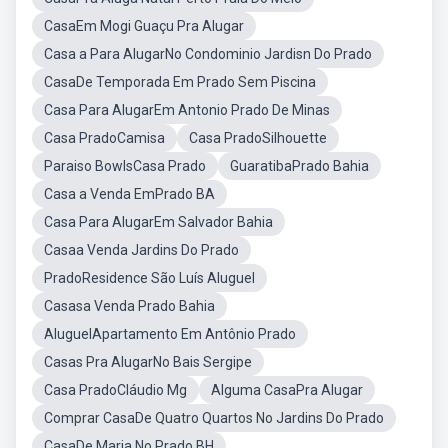
CasaEm Mogi Guaçu Pra Alugar
Casa a Para AlugarNo Condominio Jardisn Do Prado
CasaDe Temporada Em Prado Sem Piscina
Casa Para AlugarEm Antonio Prado De Minas
Casa PradoCamisa
Casa PradoSilhouette
Paraiso BowlsCasa Prado
GuaratibaPrado Bahia
Casa a Venda EmPrado BA
Casa Para AlugarEm Salvador Bahia
Casaa Venda Jardins Do Prado
PradoResidence São Luís Aluguel
Casasa Venda Prado Bahia
AluguelApartamento Em Antônio Prado
Casas Pra AlugarNo Bais Sergipe
Casa PradoCláudio Mg
Alguma CasaPra Alugar
Comprar CasaDe Quatro Quartos No Jardins Do Prado
CasaDe Maria No Prado BH