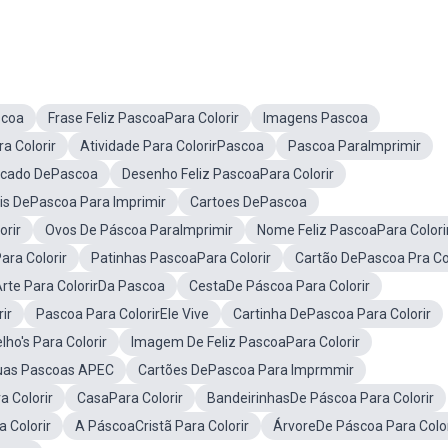
scoa
Frase Feliz PascoaPara Colorir
Imagens Pascoa
a Colorir
Atividade Para ColorirPascoa
Pascoa ParaImprimir
ficado DePascoa
Desenho Feliz PascoaPara Colorir
is DePascoa Para Imprimir
Cartoes DePascoa
orir
Ovos De Páscoa ParaImprimir
Nome Feliz PascoaPara Colori
ra Colorir
Patinhas PascoaPara Colorir
Cartão DePascoa Pra Col
rte Para ColorirDa Pascoa
CestaDe Páscoa Para Colorir
ir
Pascoa Para ColorirEle Vive
Cartinha DePascoa Para Colorir
ho's Para Colorir
Imagem De Feliz PascoaPara Colorir
uas Pascoas APEC
Cartões DePascoa Para Imprmmir
 Colorir
CasaPara Colorir
BandeirinhasDe Páscoa Para Colorir
 Colorir
A PáscoaCristã Para Colorir
ÁrvoreDe Páscoa Para Color