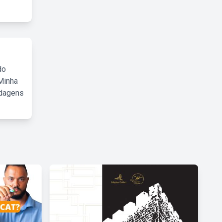
do
Minha
rdagens