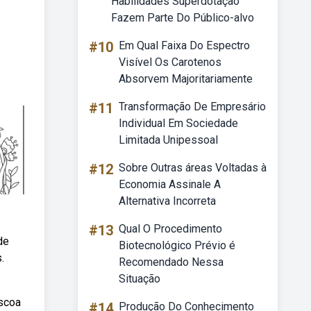
Habilidades Superdotação
Fazem Parte Do Público-alvo
#10
Em Qual Faixa Do Espectro
Visível Os Carotenos
Absorvem Majoritariamente
#11
Transformação De Empresário
Individual Em Sociedade
Limitada Unipessoal
#12
Sobre Outras áreas Voltadas à
Economia Assinale A
Alternativa Incorreta
#13
Qual O Procedimento
de
Biotecnológico Prévio é
.
Recomendado Nessa
Situação
áscoa
#14
Produção Do Conhecimento