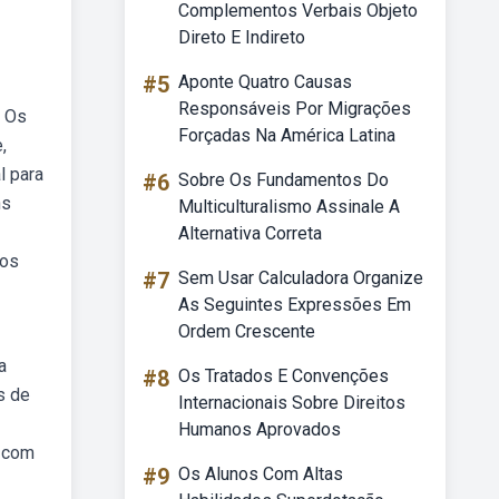
Complementos Verbais Objeto
Direto E Indireto
#5
Aponte Quatro Causas
Responsáveis Por Migrações
. Os
Forçadas Na América Latina
,
l para
#6
Sobre Os Fundamentos Do
ns
Multiculturalismo Assinale A
Alternativa Correta
los
#7
Sem Usar Calculadora Organize
As Seguintes Expressões Em
Ordem Crescente
a
#8
Os Tratados E Convenções
s de
Internacionais Sobre Direitos
Humanos Aprovados
a com
#9
Os Alunos Com Altas