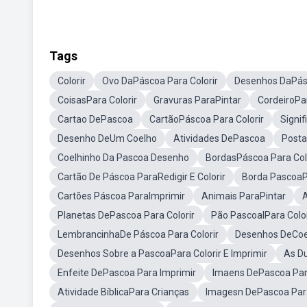
Tags
Colorir
Ovo DaPáscoa Para Colorir
Desenhos DaPá
CoisasPara Colorir
Gravuras ParaPintar
CordeiroPar
Cartao DePascoa
CartãoPáscoa Para Colorir
Signi
Desenho DeUm Coelho
Atividades DePascoa
Posta
Coelhinho Da Pascoa Desenho
BordasPáscoa Para Col
Cartão De Páscoa ParaRedigir E Colorir
Borda PascoaPa
Cartões Páscoa ParaImprimir
Animais ParaPintar
A
Planetas DePascoa Para Colorir
Pão PascoalPara Color
LembrancinhaDe Páscoa Para Colorir
Desenhos DeCoel
Desenhos Sobre a PascoaPara Colorir E Imprimir
As D
Enfeite DePascoa Para Imprimir
Imaens DePascoa Para
Atividade BíblicaPara Crianças
Imagesn DePascoa Para