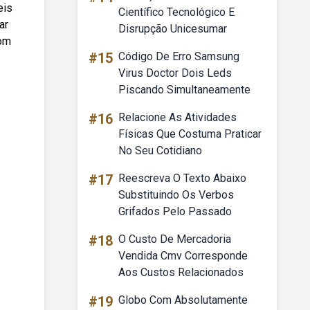
eis
Científico Tecnológico E
ar
Disrupção Unicesumar
com
#15
Código De Erro Samsung
Virus Doctor Dois Leds
Piscando Simultaneamente
#16
Relacione As Atividades
Físicas Que Costuma Praticar
No Seu Cotidiano
#17
Reescreva O Texto Abaixo
Substituindo Os Verbos
Grifados Pelo Passado
#18
O Custo De Mercadoria
Vendida Cmv Corresponde
Aos Custos Relacionados
#19
Globo Com Absolutamente