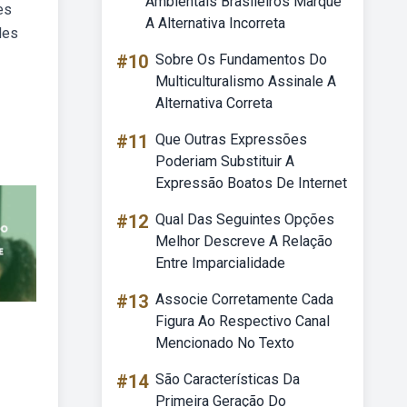
Ambientais Brasileiros Marque
es
A Alternativa Incorreta
des
#10
Sobre Os Fundamentos Do
Multiculturalismo Assinale A
Alternativa Correta
#11
Que Outras Expressões
Poderiam Substituir A
Expressão Boatos De Internet
#12
Qual Das Seguintes Opções
Melhor Descreve A Relação
Entre Imparcialidade
#13
Associe Corretamente Cada
Figura Ao Respectivo Canal
Mencionado No Texto
#14
São Características Da
Primeira Geração Do