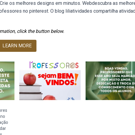
rg. Crie os melhores designs em minutos. Webdescubra as melhor
ofessores no pinterest. O blog liliatividades compartilha ativida
mation, click the button below.
LEARN MORE
ores
ano
cação
dar
as