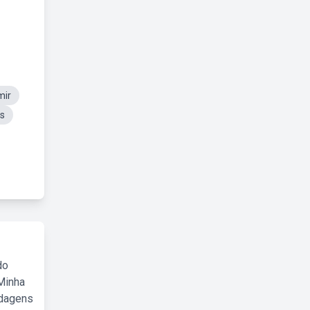
mir
es
do
Minha
rdagens