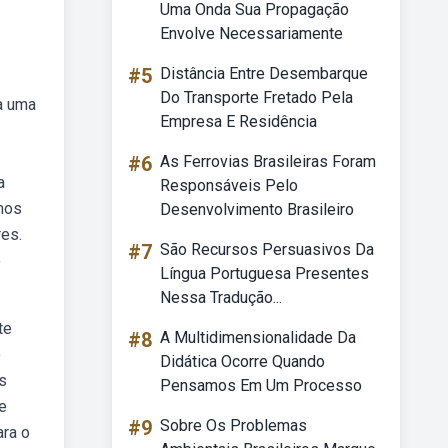
Uma Onda Sua Propagação
Envolve Necessariamente
#5
Distância Entre Desembarque
Do Transporte Fretado Pela
a uma
Empresa E Residência
#6
As Ferrovias Brasileiras Foram
a
Responsáveis Pelo
rmos
Desenvolvimento Brasileiro
es.
#7
São Recursos Persuasivos Da
e
Língua Portuguesa Presentes
Nessa Tradução...
te
#8
A Multidimensionalidade Da
o
Didática Ocorre Quando
s
Pensamos Em Um Processo
e
#9
Sobre Os Problemas
ara o