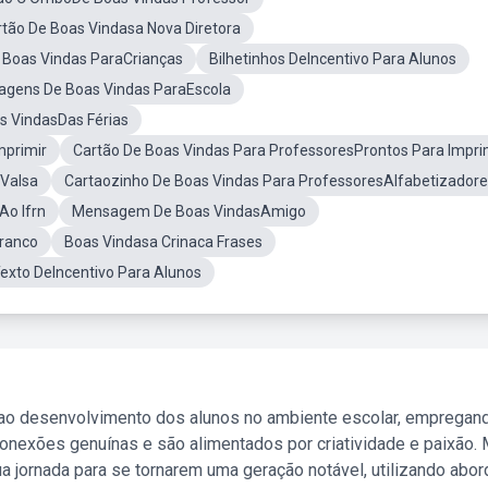
rtão De Boas Vindasa Nova Diretora
 Boas Vindas ParaCrianças
Bilhetinhos DeIncentivo Para Alunos
agens De Boas Vindas ParaEscola
s VindasDas Férias
mprimir
Cartão De Boas Vindas Para ProfessoresProntos Para Impri
Valsa
Cartaozinho De Boas Vindas Para ProfessoresAlfabetizador
Ao Ifrn
Mensagem De Boas VindasAmigo
ranco
Boas Vindasa Crinaca Frases
exto DeIncentivo Para Alunos
 ao desenvolvimento dos alunos no ambiente escolar, empregan
nexões genuínas e são alimentados por criatividade e paixão. 
a jornada para se tornarem uma geração notável, utilizando abo