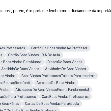
sores, porém, é importante lembrarmos diariamente da importâ
Aos Professores
Cartão De Boas VindasAo Professor
as
Cartão Boas Vindas1 DIA De Aula
De Boas Vindas ParaAlunos
FrasesDe Boas Vindas
AcolhidaDe Boas Vindas
AtividadesDe Boas Vindas
oas Vindas
Boas Vindas ProfessoresTalento Para Imprimir
asEducação Infantil
AcrósticoDe Boas Vindas
Vindas
Atividades De Boas VindasEnsino Fundamental
ação Para Professores
CardBoas Vindas Professores
e BoasFérias
Cartaz De Boas Vindas ParaEscola
ão C OmboDe Boas Vindas Professor