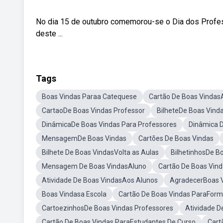
No dia 15 de outubro comemorou-se o Dia dos Profes
deste ...
Tags
Boas Vindas Paraa Catequese
Cartão De Boas Vindas
CartaoDe Boas Vindas Professor
BilheteDe Boas Vind
DinâmicaDe Boas Vindas Para Professores
Dinâmica 
MensagemDe Boas Vindas
Cartões De Boas Vindas
Bilhete De Boas VindasVolta as Aulas
BilhetinhosDe B
Mensagem De Boas VindasAluno
Cartão De Boas Vind
Atividade De Boas VindasAos Alunos
AgradecerBoas 
Boas Vindasa Escola
Cartão De Boas Vindas ParaForm
CartoezinhosDe Boas Vindas Professores
Atividade D
Cartão De Boas Vindas ParaEstudantes De Curso
Cart