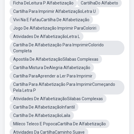
Ficha DeLeitura P Alfabetização
CartilhaDo Alfabeto
Cartilha Para Imprimir AlfabetizaçãoLetra U
Vivi Na E FafauCartilha De Alfabetização
Jogo De Alfabetização Imprimir ParaColoriri
Atividades De AlfabetizaçãoLetra L
Cartilha De Alfabetização Para ImprimirColorido
Completa
Apostila De AlfabetizaçãoSílabas Complexas
Cartilha Mistura DeAlegria Alfabetização
Cartilha ParaAprender a Ler Para Imprimir
Cartilha Para Alfabetização Para ImprimirComeçando
Pela Letra P
Atividades De AlfabetizaçãoSilabas Complexas
Cartilha De AlfabetizaçãoInfantil
Cartilha De AlfabetizaçãoLaila
Mileco Teleco E PopocaCartilha De Alfabetização
Atividades Da CartilhaCaminho Suave